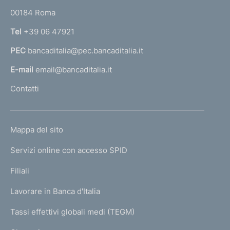
o
r
00184 Roma
r
n
Tel
+39 06 47921
a
PEC
bancaditalia@pec.bancaditalia.it
a
l
E-mail
email@bancaditalia.it
l
Contatti
'
h
o
L
Mappa del sito
m
I
e
Servizi online con accesso SPID
N
p
K
Filiali
a
U
g
Lavorare in Banca d'Italia
T
e
I
Tassi effettivi globali medi (TEGM)
)
L