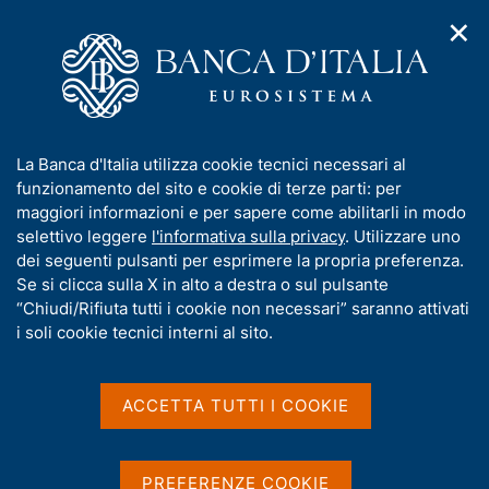
✕
H
A
o
C
p
m
e
r
e
r
i
p
c
Home
/
Media
/
Agenda
/
m
a
a
Indagine sulle aspettative di inflazione e crescita
e
g
n
I
La Banca d'Italia utilizza cookie tecnici necessari al
n
e
e
n
funzionamento del sito e cookie di terze parti: per
u
l
d
Indagine sulle aspettative
f
maggiori informazioni e per sapere come abilitarli in modo
i
s
o
selettivo leggere
l'informativa sulla privacy
. Utilizzare uno
di inflazione e crescita
n
i
r
dei seguenti pulsanti per esprimere la propria preferenza.
a
t
m
Se si clicca sulla X in alto a destra o sul pulsante
v
o
i
a
“Chiudi/Rifiuta tutti i cookie non necessari” saranno attivati
10 OTTOBRE 2016
g
t
i soli cookie tecnici interni al sito.
BANCA D'ITALIA - SOLE 24 ORE - ROMA
a
i
z
v
i
a
o
ACCETTA TUTTI I COOKIE
Condividi
S
n
s
t
e
u
a
i
PREFERENZE COOKIE
m