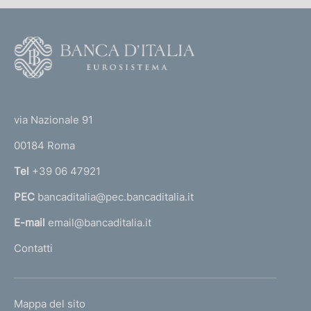
F
o
o
(
t
t
e
via Nazionale 91
o
r
00184 Roma
r
n
Tel
+39 06 47921
a
PEC
bancaditalia@pec.bancaditalia.it
a
l
E-mail
email@bancaditalia.it
l
Contatti
'
h
o
L
Mappa del sito
m