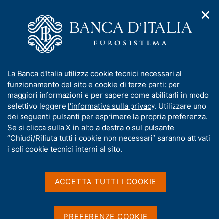
✕
H
A
o
C
p
m
e
r
e
r
i
p
c
Home
/
Media
/
Agenda
/
€-coin: Agosto 2016
m
a
a
e
g
n
I
La Banca d'Italia utilizza cookie tecnici necessari al
n
e
e
€-coin: Agosto 2016
n
funzionamento del sito e cookie di terze parti: per
u
l
d
f
maggiori informazioni e per sapere come abilitarli in modo
i
s
o
selettivo leggere
l'informativa sulla privacy
. Utilizzare uno
n
i
r
dei seguenti pulsanti per esprimere la propria preferenza.
31 AGOSTO 2016
a
t
ROMA
m
Se si clicca sulla X in alto a destra o sul pulsante
v
o
i
a
“Chiudi/Rifiuta tutti i cookie non necessari” saranno attivati
g
t
i soli cookie tecnici interni al sito.
a
Condividi
i
S
z
v
t
i
a
a
o
ACCETTA TUTTI I COOKIE
n
m
s
e
p
u
a
i
PREFERENZE COOKIE