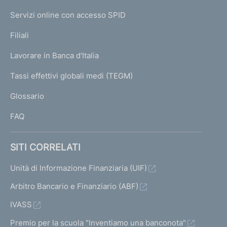
I
e
Servizi online con accesso SPID
N
p
K
Filiali
a
U
g
Lavorare in Banca d'Italia
T
e
I
Tassi effettivi globali medi (TEGM)
)
L
Glossario
I
FAQ
SITI CORRELATI
Unità di Informazione Finanziaria (UIF)
Arbitro Bancario e Finanziario (ABF)
IVASS
Premio per la scuola "Inventiamo una banconota"