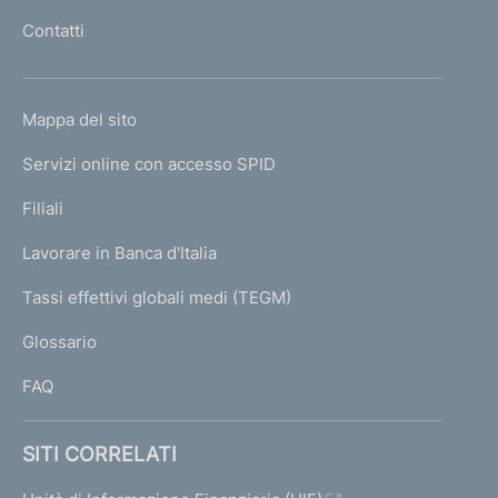
l
Contatti
'
h
o
L
Mappa del sito
m
I
e
Servizi online con accesso SPID
N
p
K
Filiali
a
U
g
Lavorare in Banca d'Italia
T
e
I
Tassi effettivi globali medi (TEGM)
)
L
Glossario
I
FAQ
SITI CORRELATI