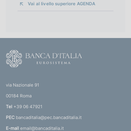
Vai al livello superiore 
AGENDA
F
o
o
(
t
t
e
via Nazionale 91
o
r
00184 Roma
r
n
Tel
+39 06 47921
a
PEC
bancaditalia@pec.bancaditalia.it
a
l
E-mail
email@bancaditalia.it