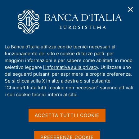
✕
H
A
o
C
p
m
e
r
e
r
i
p
c
Home
/
Media
/
Agenda
/
m
a
a
Finanza pubblica, fabbisogno e debito
e
g
n
I
La Banca d'Italia utilizza cookie tecnici necessari al
n
e
e
n
funzionamento del sito e cookie di terze parti: per
u
l
d
Finanza pubblica,
f
maggiori informazioni e per sapere come abilitarli in modo
i
s
o
selettivo leggere
l'informativa sulla privacy
. Utilizzare uno
fabbisogno e debito
n
i
r
dei seguenti pulsanti per esprimere la propria preferenza.
a
t
m
Se si clicca sulla X in alto a destra o sul pulsante
v
o
i
a
“Chiudi/Rifiuta tutti i cookie non necessari” saranno attivati
12 AGOSTO 2016
g
t
i soli cookie tecnici interni al sito.
BANCA D'ITALIA - ROMA
a
i
z
v
i
a
o
ACCETTA TUTTI I COOKIE
Condividi
S
n
s
t
e
u
a
i
PREFERENZE COOKIE
m