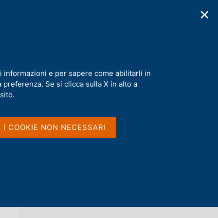
✕
cazioni
Statistiche
Media
|
IT
C
e
r
c
a
i informazioni e per sapere come abilitarli in
n
preferenza. Se si clicca sulla X in alto a
e
l
sito.
Vai al livello superiore 
AGENDA
s
i
t
I I COOKIE NON NECESSARI
o