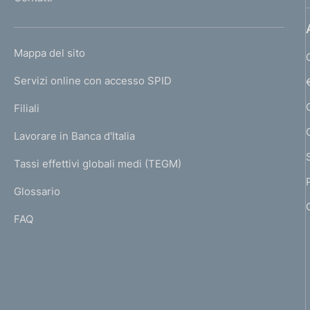
'
h
o
L
Mappa del sito
m
I
e
Servizi online con accesso SPID
N
p
K
Filiali
a
U
g
Lavorare in Banca d'Italia
T
e
I
Tassi effettivi globali medi (TEGM)
)
L
Glossario
I
FAQ