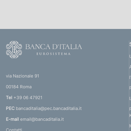
p
c
a
o
l
o
a
k
p
i
a
e
g
i
:
F
n
o
a
o
(
t
t
e
via Nazionale 91
o
r
00184 Roma
r
n
Tel
+39 06 47921
a
PEC
bancaditalia@pec.bancaditalia.it
a
l
E-mail
email@bancaditalia.it
l
Contatti