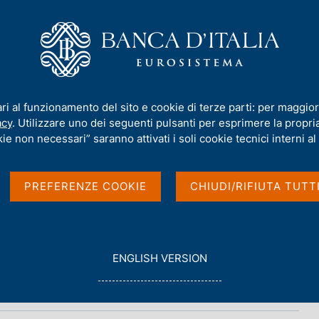
iamo
Compiti
Servizi al cittadino
Pubbli
ari al funzionamento del sito e cookie di terze parti: per maggior
acy
. Utilizzare uno dei seguenti pulsanti per esprimere la propria 
 dell'Italia
ie non necessari” saranno attivati i soli cookie tecnici interni al 
PREFERENZE COOKIE
CHIUDI/RIFIUTA TUTT
G
ENGLISH VERSION
O
T
O