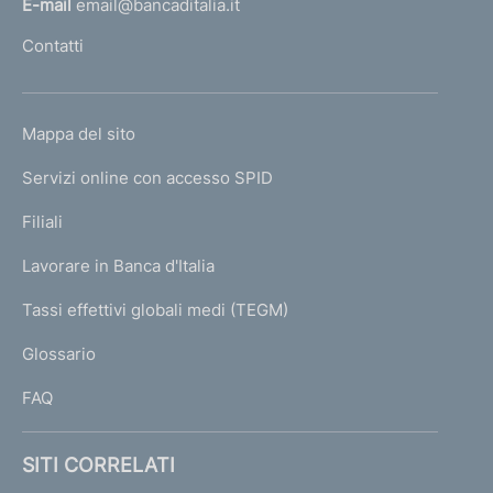
E-mail
email@bancaditalia.it
l
Contatti
'
h
o
L
Mappa del sito
m
I
e
Servizi online con accesso SPID
N
p
K
Filiali
a
U
g
Lavorare in Banca d'Italia
T
e
I
Tassi effettivi globali medi (TEGM)
)
L
Glossario
I
FAQ
SITI CORRELATI