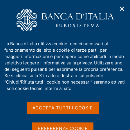
✕
H
A
o
C
p
m
e
r
e
r
i
p
c
Home
/
Media
/
Agenda
/
m
a
a
Principali voci dei bilanci bancari; variazioni percentuali sui
e
g
n
dodici mesi
I
La Banca d'Italia utilizza cookie tecnici necessari al
n
e
e
n
funzionamento del sito e cookie di terze parti: per
u
l
d
f
maggiori informazioni e per sapere come abilitarli in modo
i
s
Principali voci dei bilanci
o
selettivo leggere
l'informativa sulla privacy
. Utilizzare uno
n
i
r
dei seguenti pulsanti per esprimere la propria preferenza.
a
bancari; variazioni
t
m
Se si clicca sulla X in alto a destra o sul pulsante
v
o
percentuali sui dodici mesi
i
a
“Chiudi/Rifiuta tutti i cookie non necessari” saranno attivati
g
t
i soli cookie tecnici interni al sito.
a
i
z
v
09 AGOSTO 2016
i
BANCA D'ITALIA - ROMA
a
o
ACCETTA TUTTI I COOKIE
n
s
e
u
Condividi
i
S
PREFERENZE COOKIE