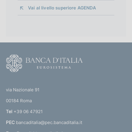
Vai al livello superiore 
AGENDA
F
o
o
(
t
t
e
via Nazionale 91
o
r
00184 Roma
r
n
Tel
+39 06 47921
a
PEC
bancaditalia@pec.bancaditalia.it
a
l