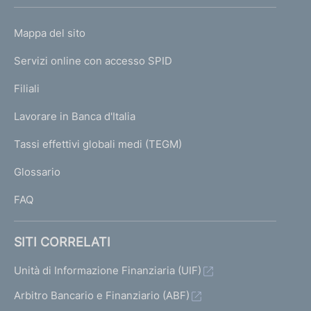
h
o
L
Mappa del sito
m
I
e
Servizi online con accesso SPID
N
p
K
Filiali
a
U
g
Lavorare in Banca d'Italia
T
e
I
Tassi effettivi globali medi (TEGM)
)
L
Glossario
I
FAQ
SITI CORRELATI
Unità di Informazione Finanziaria (UIF)
Arbitro Bancario e Finanziario (ABF)