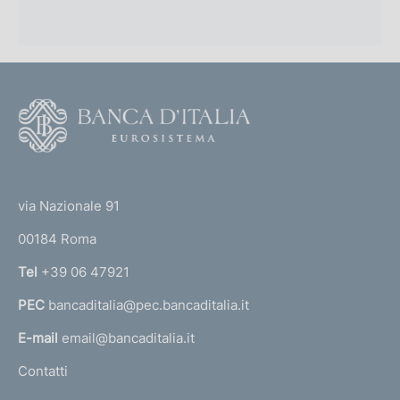
F
o
o
(
t
t
e
via Nazionale 91
o
r
00184 Roma
r
n
Tel
+39 06 47921
a
PEC
bancaditalia@pec.bancaditalia.it
a
l
E-mail
email@bancaditalia.it
l
Contatti
'