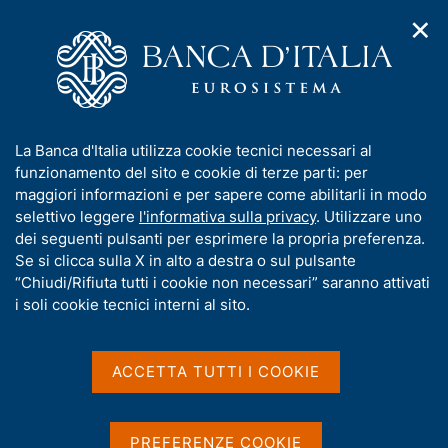
✕
H
A
o
C
p
m
e
r
e
r
i
p
c
Home
/
Media
/
Agenda
/
L'economia italiana in breve
m
a
a
e
g
n
I
La Banca d'Italia utilizza cookie tecnici necessari al
n
e
e
L'economia italiana in
n
funzionamento del sito e cookie di terze parti: per
u
l
d
f
maggiori informazioni e per sapere come abilitarli in modo
breve
i
s
o
selettivo leggere
l'informativa sulla privacy
. Utilizzare uno
n
i
r
dei seguenti pulsanti per esprimere la propria preferenza.
a
t
m
Se si clicca sulla X in alto a destra o sul pulsante
v
o
09 AGOSTO 2016
i
a
“Chiudi/Rifiuta tutti i cookie non necessari” saranno attivati
BANCA D'ITALIA - ROMA
g
t
i soli cookie tecnici interni al sito.
a
i
z
v
i
Condividi
S
a
o
ACCETTA TUTTI I COOKIE
t
n
s
a
e
u
m
i
PREFERENZE COOKIE
p