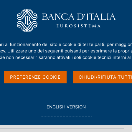
iamo
Compiti
Servizi al cittadino
Pubbli
ari al funzionamento del sito e cookie di terze parti: per maggior
acy
. Utilizzare uno dei seguenti pulsanti per esprimere la propria 
lla Banca d'Italia
ie non necessari” saranno attivati i soli cookie tecnici interni al 
PREFERENZE COOKIE
CHIUDI/RIFIUTA TUTT
G
ENGLISH VERSION
O
T
O