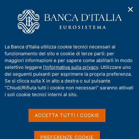
✕
H
A
o
C
p
m
e
r
e
r
i
p
c
Home
/
Media
/
Agenda
/
m
a
a
Finanza pubblica, fabbisogno e debito
e
g
n
I
La Banca d'Italia utilizza cookie tecnici necessari al
n
e
e
n
funzionamento del sito e cookie di terze parti: per
u
l
d
Finanza pubblica,
f
maggiori informazioni e per sapere come abilitarli in modo
i
s
o
selettivo leggere
l'informativa sulla privacy
. Utilizzare uno
fabbisogno e debito
n
i
r
dei seguenti pulsanti per esprimere la propria preferenza.
a
t
m
Se si clicca sulla X in alto a destra o sul pulsante
v
o
i
a
“Chiudi/Rifiuta tutti i cookie non necessari” saranno attivati
15 LUGLIO 2016
g
t
i soli cookie tecnici interni al sito.
BANCA D'ITALIA - ROMA
a
i
z
v
i
a
o
ACCETTA TUTTI I COOKIE
Condividi
S
n
s
t
e
u
a
i
PREFERENZE COOKIE
m