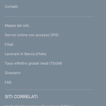
l
Contatti
'
h
o
L
Mappa del sito
m
I
e
Servizi online con accesso SPID
N
p
K
Filiali
a
U
g
Lavorare in Banca d'Italia
T
e
I
Tassi effettivi globali medi (TEGM)
)
L
Glossario
I
FAQ
SITI CORRELATI