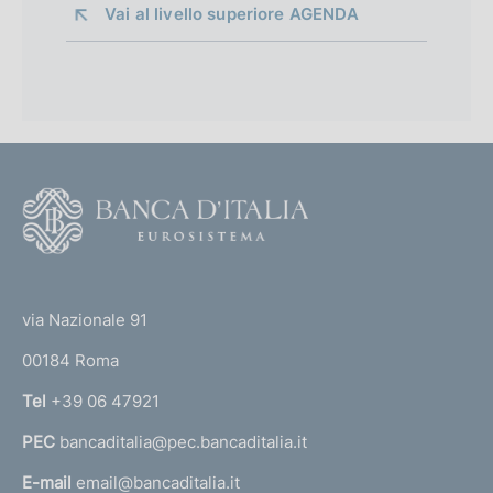
Vai al livello superiore 
AGENDA
F
o
o
(
t
t
e
via Nazionale 91
o
r
00184 Roma
r
n
Tel
+39 06 47921
a
PEC
bancaditalia@pec.bancaditalia.it
a
l
E-mail
email@bancaditalia.it