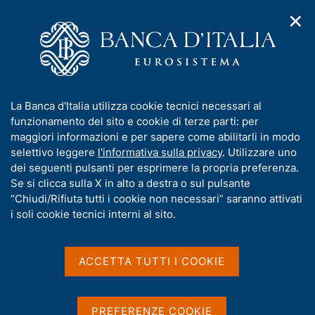
✕
H
A
o
C
p
m
e
r
e
r
i
p
c
Home
/
Media
/
Agenda
/
m
a
a
Le riserve ufficiali della Banca d'Italia
e
g
n
I
La Banca d'Italia utilizza cookie tecnici necessari al
n
e
e
n
funzionamento del sito e cookie di terze parti: per
u
l
d
Le riserve ufficiali della
f
maggiori informazioni e per sapere come abilitarli in modo
i
s
o
selettivo leggere
l'informativa sulla privacy
. Utilizzare uno
Banca d'Italia
n
i
r
dei seguenti pulsanti per esprimere la propria preferenza.
a
t
m
Se si clicca sulla X in alto a destra o sul pulsante
v
o
i
a
“Chiudi/Rifiuta tutti i cookie non necessari” saranno attivati
07 LUGLIO 2016
g
t
i soli cookie tecnici interni al sito.
BANCA D'ITALIA - ROMA
a
i
z
v
i
a
o
ACCETTA TUTTI I COOKIE
Condividi
S
n
s
t
e
u
a
i
PREFERENZE COOKIE
m