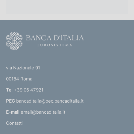
F
o
o
(
t
t
e
via Nazionale 91
o
r
00184 Roma
r
n
Tel
+39 06 47921
a
PEC
bancaditalia@pec.bancaditalia.it
a
l
E-mail
email@bancaditalia.it
l
Contatti
'
h