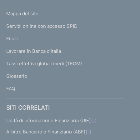
o
L
Mappa del sito
m
I
e
Servizi online con accesso SPID
N
p
K
Filiali
a
U
g
Lavorare in Banca d'Italia
T
e
I
Tassi effettivi globali medi (TEGM)
)
L
Glossario
I
FAQ
SITI CORRELATI
Unità di Informazione Finanziaria (UIF)
Arbitro Bancario e Finanziario (ABF)