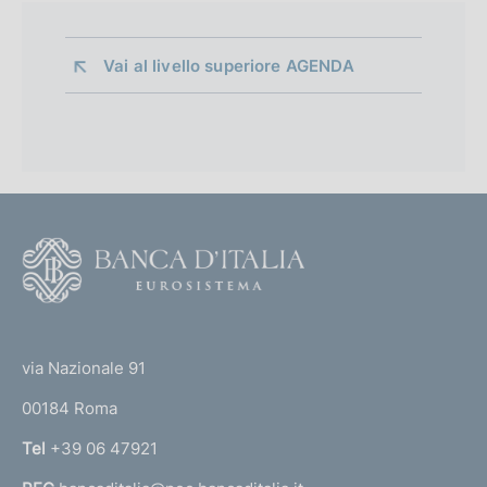
Vai al livello superiore 
AGENDA
F
o
o
(
t
t
e
via Nazionale 91
o
r
00184 Roma
r
n
Tel
+39 06 47921
a