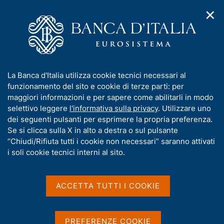
✕
H
A
o
C
p
m
e
r
e
r
i
p
c
Home
/
Media
/
Agenda
/
m
a
a
L'attività dell'Arbitro Bancario Finanziario (ABF) - Presentazione
e
g
n
della relazione sul 2015
I
La Banca d'Italia utilizza cookie tecnici necessari al
n
e
e
n
funzionamento del sito e cookie di terze parti: per
u
l
d
f
maggiori informazioni e per sapere come abilitarli in modo
i
s
L'attività dell'Arbitro
o
selettivo leggere
l'informativa sulla privacy
. Utilizzare uno
n
i
r
dei seguenti pulsanti per esprimere la propria preferenza.
a
Bancario Finanziario (ABF)
t
m
Se si clicca sulla X in alto a destra o sul pulsante
v
o
- Presentazione della
i
a
“Chiudi/Rifiuta tutti i cookie non necessari” saranno attivati
g
t
i soli cookie tecnici interni al sito.
relazione sul 2015
a
i
z
v
i
a
o
ACCETTA TUTTI I COOKIE
30 GIUGNO 2016
n
s
BOLOGNA
e
u
i
PREFERENZE COOKIE