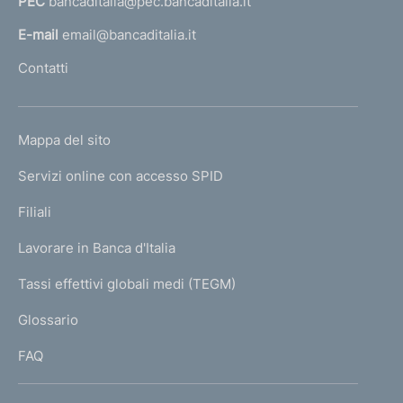
PEC
bancaditalia@pec.bancaditalia.it
a
l
E-mail
email@bancaditalia.it
l
Contatti
'
h
o
L
Mappa del sito
m
I
e
Servizi online con accesso SPID
N
p
K
Filiali
a
U
g
Lavorare in Banca d'Italia
T
e
I
Tassi effettivi globali medi (TEGM)
)
L
Glossario
I
FAQ