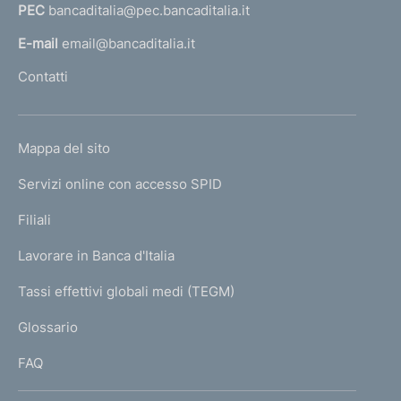
PEC
bancaditalia@pec.bancaditalia.it
a
l
E-mail
email@bancaditalia.it
l
Contatti
'
h
o
L
Mappa del sito
m
I
e
Servizi online con accesso SPID
N
p
K
Filiali
a
U
g
Lavorare in Banca d'Italia
T
e
I
Tassi effettivi globali medi (TEGM)
)
L
Glossario
I
FAQ