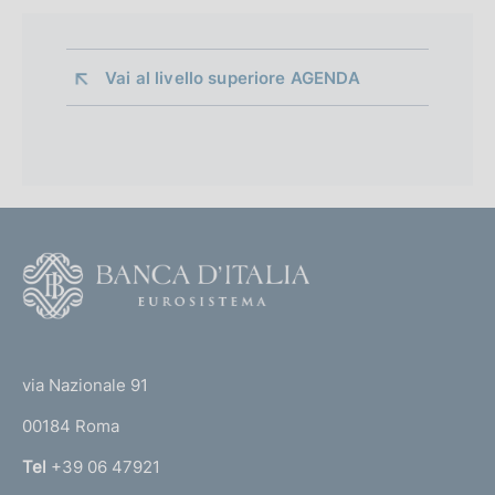
Vai al livello superiore 
AGENDA
F
o
o
(
t
t
e
via Nazionale 91
o
r
00184 Roma
r
n
Tel
+39 06 47921
a