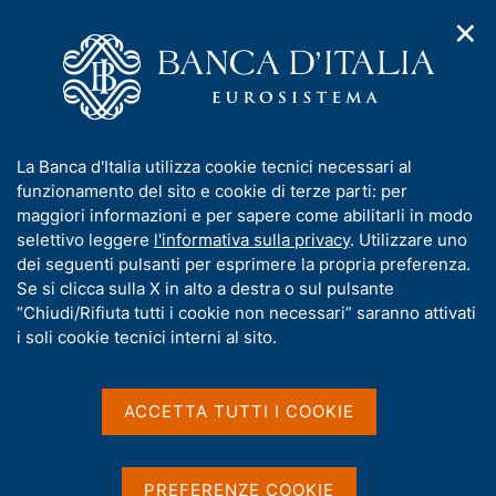
✕
H
A
o
C
p
m
e
r
e
r
i
p
c
Home
/
Media
/
Agenda
/
m
a
a
Bilancia dei pagamenti e posizione patrimoniale sull'estero
e
g
n
I
La Banca d'Italia utilizza cookie tecnici necessari al
n
e
e
n
funzionamento del sito e cookie di terze parti: per
u
l
d
Bilancia dei pagamenti e
f
maggiori informazioni e per sapere come abilitarli in modo
i
s
o
selettivo leggere
l'informativa sulla privacy
. Utilizzare uno
posizione patrimoniale
n
i
r
dei seguenti pulsanti per esprimere la propria preferenza.
a
t
sull'estero
m
Se si clicca sulla X in alto a destra o sul pulsante
v
o
i
a
“Chiudi/Rifiuta tutti i cookie non necessari” saranno attivati
g
t
i soli cookie tecnici interni al sito.
a
i
17 GIUGNO 2016
z
ROMA
v
i
a
o
ACCETTA TUTTI I COOKIE
n
s
e
Condividi
u
S
i
t
PREFERENZE COOKIE