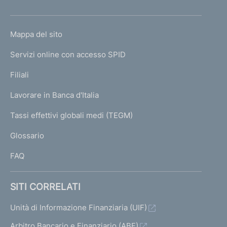
h
o
L
Mappa del sito
m
I
e
Servizi online con accesso SPID
N
p
K
Filiali
a
U
g
Lavorare in Banca d'Italia
T
e
I
Tassi effettivi globali medi (TEGM)
)
L
Glossario
I
FAQ
SITI CORRELATI
Unità di Informazione Finanziaria (UIF)
Arbitro Bancario e Finanziario (ABF)