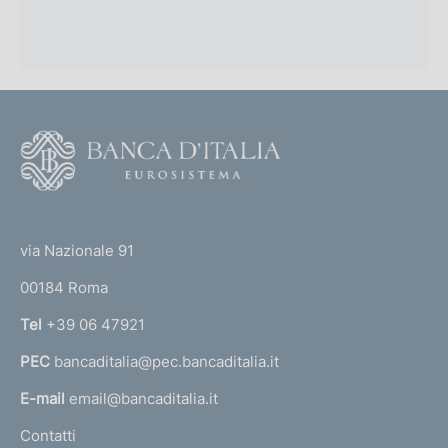
F
o
o
(
t
t
e
via Nazionale 91
o
r
00184 Roma
r
n
Tel
+39 06 47921
a
PEC
bancaditalia@pec.bancaditalia.it
a
l
E-mail
email@bancaditalia.it
l
Contatti
'