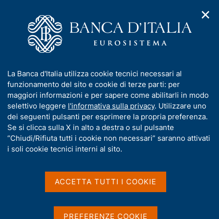
✕
H
A
o
C
p
m
e
r
e
r
i
p
c
Home
/
Media
/
Agenda
/
m
a
a
Bollettino economico BCE, n. 4 - 2016
e
g
n
I
La Banca d'Italia utilizza cookie tecnici necessari al
n
e
e
n
funzionamento del sito e cookie di terze parti: per
u
l
d
Bollettino economico BCE,
f
maggiori informazioni e per sapere come abilitarli in modo
i
s
o
selettivo leggere
l'informativa sulla privacy
. Utilizzare uno
n. 4 - 2016
n
i
r
dei seguenti pulsanti per esprimere la propria preferenza.
a
t
m
Se si clicca sulla X in alto a destra o sul pulsante
v
o
i
a
“Chiudi/Rifiuta tutti i cookie non necessari” saranno attivati
16 GIUGNO 2016
g
t
i soli cookie tecnici interni al sito.
FRANCOFORTE
a
i
z
v
i
a
o
ACCETTA TUTTI I COOKIE
Condividi
S
n
s
t
e
u
a
i
PREFERENZE COOKIE
m