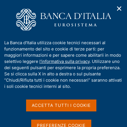
✕
H
A
o
C
p
m
e
r
e
r
i
p
c
Home
/
Media
/
Agenda
/
Mercato finanziario
m
a
a
e
g
n
I
La Banca d'Italia utilizza cookie tecnici necessari al
n
e
e
Mercato finanziario
n
funzionamento del sito e cookie di terze parti: per
u
l
d
f
maggiori informazioni e per sapere come abilitarli in modo
i
s
o
selettivo leggere
l'informativa sulla privacy
. Utilizzare uno
n
i
r
dei seguenti pulsanti per esprimere la propria preferenza.
13 MAGGIO 2016
a
t
ROMA
m
Se si clicca sulla X in alto a destra o sul pulsante
v
o
i
a
“Chiudi/Rifiuta tutti i cookie non necessari” saranno attivati
g
t
i soli cookie tecnici interni al sito.
a
Condividi
i
S
z
v
t
i
a
a
o
ACCETTA TUTTI I COOKIE
n
m
s
e
p
u
a
i
PREFERENZE COOKIE