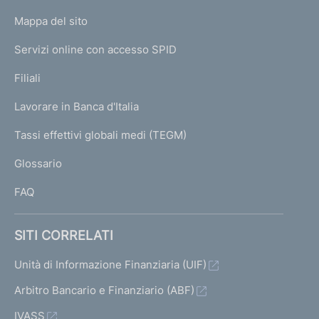
o
L
Mappa del sito
m
I
e
Servizi online con accesso SPID
N
p
K
Filiali
a
U
g
Lavorare in Banca d'Italia
T
e
I
Tassi effettivi globali medi (TEGM)
)
L
Glossario
I
FAQ
SITI CORRELATI
Unità di Informazione Finanziaria (UIF)
Arbitro Bancario e Finanziario (ABF)
IVASS