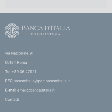
F
o
o
(
t
t
e
via Nazionale 91
o
r
00184 Roma
r
n
Tel
+39 06 47921
a
PEC
bancaditalia@pec.bancaditalia.it
a
l
E-mail
email@bancaditalia.it
l
Contatti
'
h