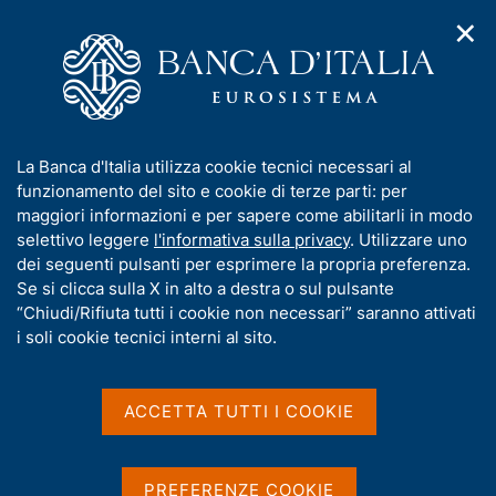
✕
H
A
o
C
p
m
e
r
e
r
i
p
c
Home
/
Media
/
Agenda
/
Mercato finanziario
m
a
a
e
g
n
I
La Banca d'Italia utilizza cookie tecnici necessari al
n
e
e
Mercato finanziario
n
funzionamento del sito e cookie di terze parti: per
u
l
d
f
maggiori informazioni e per sapere come abilitarli in modo
i
s
o
selettivo leggere
l'informativa sulla privacy
. Utilizzare uno
n
i
r
dei seguenti pulsanti per esprimere la propria preferenza.
15 APRILE 2016
a
t
BANCA D'ITALIA - ROMA
m
Se si clicca sulla X in alto a destra o sul pulsante
v
o
i
a
“Chiudi/Rifiuta tutti i cookie non necessari” saranno attivati
g
t
i soli cookie tecnici interni al sito.
a
Condividi
i
S
z
v
t
i
a
a
o
ACCETTA TUTTI I COOKIE
n
m
s
e
p
u
a
i
PREFERENZE COOKIE