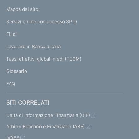
o
L
Mappa del sito
m
I
e
Servizi online con accesso SPID
N
p
K
Filiali
a
U
g
Lavorare in Banca d'Italia
T
e
I
Tassi effettivi globali medi (TEGM)
)
L
Glossario
I
FAQ
SITI CORRELATI
Unità di Informazione Finanziaria (UIF)
Arbitro Bancario e Finanziario (ABF)
IVASS