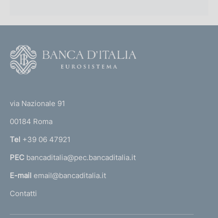
F
o
o
(
t
t
e
via Nazionale 91
o
r
00184 Roma
r
n
Tel
+39 06 47921
a
PEC
bancaditalia@pec.bancaditalia.it
a
l
E-mail
email@bancaditalia.it
l
Contatti
'
h