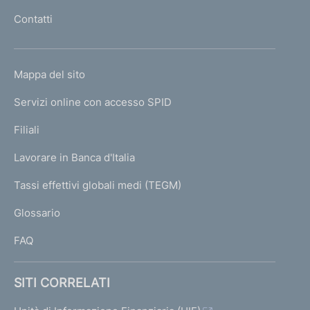
l
Contatti
'
h
o
L
Mappa del sito
m
I
e
Servizi online con accesso SPID
N
p
K
Filiali
a
U
g
Lavorare in Banca d'Italia
T
e
I
Tassi effettivi globali medi (TEGM)
)
L
Glossario
I
FAQ
SITI CORRELATI