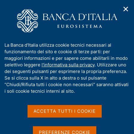
✕
H
A
o
C
p
m
e
r
e
r
i
p
c
Home
/
Media
/
Agenda
/
m
a
a
Finanza pubblica, fabbisogno e debito
e
g
n
I
La Banca d'Italia utilizza cookie tecnici necessari al
n
e
e
n
funzionamento del sito e cookie di terze parti: per
u
l
d
Finanza pubblica,
f
maggiori informazioni e per sapere come abilitarli in modo
i
s
o
selettivo leggere
l'informativa sulla privacy
. Utilizzare uno
fabbisogno e debito
n
i
r
dei seguenti pulsanti per esprimere la propria preferenza.
a
t
m
Se si clicca sulla X in alto a destra o sul pulsante
v
o
i
a
“Chiudi/Rifiuta tutti i cookie non necessari” saranno attivati
15 APRILE 2016
g
t
i soli cookie tecnici interni al sito.
BANCA D'ITALIA - ROMA
a
i
z
v
i
a
o
ACCETTA TUTTI I COOKIE
Condividi
S
n
s
t
e
u
a
i
PREFERENZE COOKIE
m