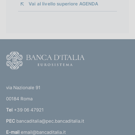
Vai al livello superiore 
AGENDA
F
o
o
(
t
t
e
via Nazionale 91
o
r
00184 Roma
r
n
Tel
+39 06 47921
a
PEC
bancaditalia@pec.bancaditalia.it
a
l
E-mail
email@bancaditalia.it