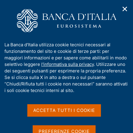
✕
H
A
o
C
p
m
e
r
e
r
i
p
c
Home
/
Media
/
Agenda
/
m
a
a
Intervento di Ignazio Visco alla conferenza "The ECB and Its
e
g
n
Watchers"
I
La Banca d'Italia utilizza cookie tecnici necessari al
n
e
e
n
funzionamento del sito e cookie di terze parti: per
u
l
d
f
maggiori informazioni e per sapere come abilitarli in modo
i
s
Intervento di Ignazio Visco
o
selettivo leggere
l'informativa sulla privacy
. Utilizzare uno
n
i
r
dei seguenti pulsanti per esprimere la propria preferenza.
a
alla conferenza "The ECB
t
m
Se si clicca sulla X in alto a destra o sul pulsante
v
o
and Its Watchers"
i
a
“Chiudi/Rifiuta tutti i cookie non necessari” saranno attivati
g
t
i soli cookie tecnici interni al sito.
a
i
z
v
07 APRILE 2016
i
CENTER FOR FINANCIAL STUDIES - FRANCOFORTE
a
o
ACCETTA TUTTI I COOKIE
n
s
e
u
Condividi
i
S
PREFERENZE COOKIE