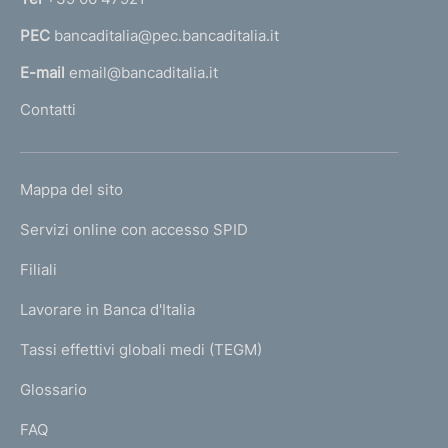
a
PEC
bancaditalia@pec.bancaditalia.it
a
l
E-mail
email@bancaditalia.it
l
Contatti
'
h
o
L
Mappa del sito
m
I
e
Servizi online con accesso SPID
N
p
K
Filiali
a
U
g
Lavorare in Banca d'Italia
T
e
I
Tassi effettivi globali medi (TEGM)
)
L
Glossario
I
FAQ