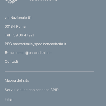
o
(
t
t
e
via Nazionale 91
o
r
00184 Roma
r
n
Tel
+39 06 47921
a
PEC
bancaditalia@pec.bancaditalia.it
a
l
E-mail
email@bancaditalia.it
l
Contatti
'
h
o
L
Mappa del sito
m
I
e
Servizi online con accesso SPID
N
p
K
Filiali
a
U