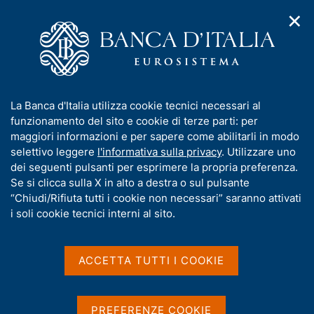
✕
H
A
o
C
p
m
e
r
e
r
i
p
c
Home
/
Media
/
Agenda
/
m
a
a
Il Direttore Generale Salvatore Rossi interviene al Convegno
e
g
n
"Bail in e bad bank: direttive europee, scenari italiani"
I
La Banca d'Italia utilizza cookie tecnici necessari al
n
e
e
n
funzionamento del sito e cookie di terze parti: per
u
l
d
f
maggiori informazioni e per sapere come abilitarli in modo
i
s
Il Direttore Generale
o
selettivo leggere
l'informativa sulla privacy
. Utilizzare uno
n
i
r
dei seguenti pulsanti per esprimere la propria preferenza.
a
Salvatore Rossi interviene
t
m
Se si clicca sulla X in alto a destra o sul pulsante
v
o
al Convegno "Bail in e bad
i
a
“Chiudi/Rifiuta tutti i cookie non necessari” saranno attivati
g
t
i soli cookie tecnici interni al sito.
bank: direttive europee,
a
i
z
scenari italiani"
v
i
a
o
ACCETTA TUTTI I COOKIE
n
s
e
u
01 APRILE 2016
CONFINDUSTRIA BARI E BAT - BARI
i
PREFERENZE COOKIE