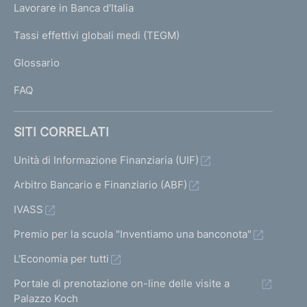
g
Lavorare in Banca d'Italia
T
e
I
Tassi effettivi globali medi (TEGM)
)
L
Glossario
I
FAQ
SITI CORRELATI
Unità di Informazione Finanziaria (UIF)
Arbitro Bancario e Finanziario (ABF)
IVASS
Premio per la scuola "Inventiamo una banconota"
L'Economia per tutti
Portale di prenotazione on-line delle visite a
Palazzo Koch