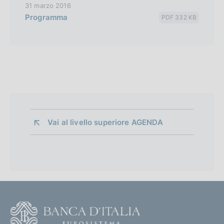
31 marzo 2016
Programma
PDF 332 KB
Vai al livello superiore 
AGENDA
F
o