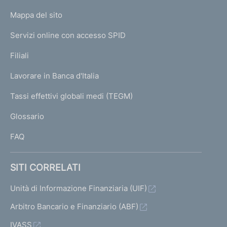
o
L
Mappa del sito
m
I
e
Servizi online con accesso SPID
N
p
K
Filiali
a
U
g
Lavorare in Banca d'Italia
T
e
I
Tassi effettivi globali medi (TEGM)
)
L
Glossario
I
FAQ
SITI CORRELATI
Unità di Informazione Finanziaria (UIF)
Arbitro Bancario e Finanziario (ABF)
IVASS