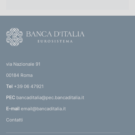
F
o
o
(
t
t
e
via Nazionale 91
o
r
00184 Roma
r
n
Tel
+39 06 47921
a
PEC
bancaditalia@pec.bancaditalia.it
a
l
E-mail
email@bancaditalia.it
l
Contatti
'
h