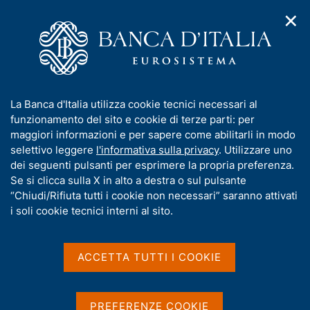
✕
H
A
o
C
p
m
e
r
e
r
i
p
c
Home
/
Media
/
Agenda
/
Mercato finanziario
m
a
a
e
g
n
I
La Banca d'Italia utilizza cookie tecnici necessari al
n
e
e
Mercato finanziario
n
funzionamento del sito e cookie di terze parti: per
u
l
d
f
maggiori informazioni e per sapere come abilitarli in modo
i
s
o
selettivo leggere
l'informativa sulla privacy
. Utilizzare uno
n
i
r
dei seguenti pulsanti per esprimere la propria preferenza.
15 MARZO 2016
a
t
BANCA D'ITALIA - ROMA
m
Se si clicca sulla X in alto a destra o sul pulsante
v
o
i
a
“Chiudi/Rifiuta tutti i cookie non necessari” saranno attivati
g
t
i soli cookie tecnici interni al sito.
a
Condividi
i
S
z
v
t
i
a
a
o
ACCETTA TUTTI I COOKIE
n
m
s
e
p
u
a
i
PREFERENZE COOKIE