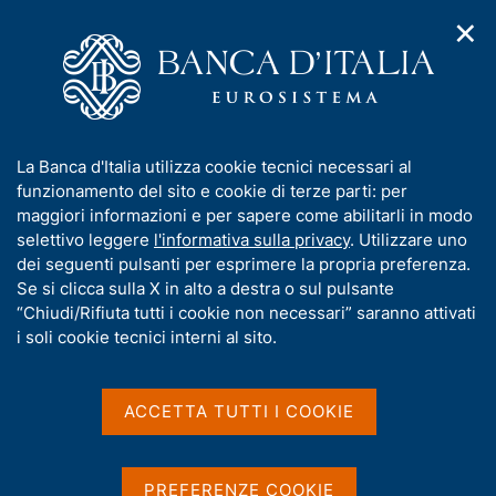
✕
H
A
o
C
p
m
e
r
e
r
i
p
c
Home
/
Media
/
Agenda
/
m
a
a
Sondaggio congiunturale sul mercato delle abitazioni in Italia -
e
g
n
Gennaio 2016
I
La Banca d'Italia utilizza cookie tecnici necessari al
n
e
e
n
funzionamento del sito e cookie di terze parti: per
u
l
d
f
maggiori informazioni e per sapere come abilitarli in modo
i
s
Sondaggio congiunturale
o
selettivo leggere
l'informativa sulla privacy
. Utilizzare uno
n
i
r
dei seguenti pulsanti per esprimere la propria preferenza.
a
sul mercato delle abitazioni
t
m
Se si clicca sulla X in alto a destra o sul pulsante
v
o
in Italia - Gennaio 2016
i
a
“Chiudi/Rifiuta tutti i cookie non necessari” saranno attivati
g
t
i soli cookie tecnici interni al sito.
a
i
z
v
19 FEBBRAIO 2016
i
ROMA
a
o
ACCETTA TUTTI I COOKIE
n
s
e
u
Condividi
i
S
PREFERENZE COOKIE