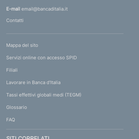
l
E-mail
email@bancaditalia.it
l
Contatti
'
h
o
L
Mappa del sito
m
I
e
Servizi online con accesso SPID
N
p
K
Filiali
a
U
g
Lavorare in Banca d'Italia
T
e
I
Tassi effettivi globali medi (TEGM)
)
L
Glossario
I
FAQ
SITI CORRELATI