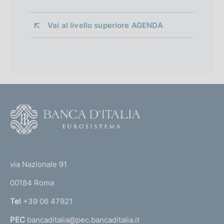
Vai al livello superiore 
AGENDA
F
o
o
(
t
t
e
via Nazionale 91
o
r
00184 Roma
r
n
Tel
+39 06 47921
a
PEC
bancaditalia@pec.bancaditalia.it
a