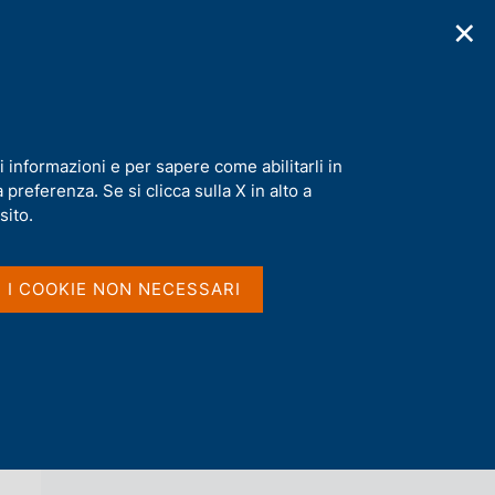
✕
cazioni
Statistiche
Media
|
IT
C
e
r
c
a
i informazioni e per sapere come abilitarli in
n
preferenza. Se si clicca sulla X in alto a
e
l
sito.
Vai al livello superiore 
AGENDA
s
i
t
I I COOKIE NON NECESSARI
o