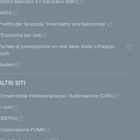
Arbitro Bancario e Finanziario (ABF)
IVASS
Premio per la scuola "Inventiamo una banconota"
L'Economia per tutti
Portale di prenotazione on-line delle visite a Palazzo
Koch
Mudem
ALTRI SITI
Convenzione Interbancaria per l'Automazione (CIPA)
€-coin
CERTFin
Cooperazione PUMA