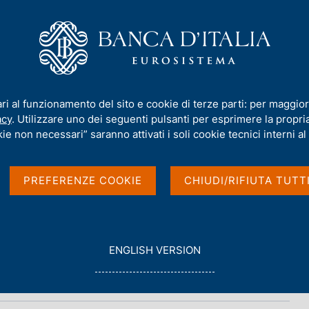
iamo
Compiti
Servizi al cittadino
Pubbli
ari al funzionamento del sito e cookie di terze parti: per maggior
acy
. Utilizzare uno dei seguenti pulsanti per esprimere la propria 
ie non necessari” saranno attivati i soli cookie tecnici interni al 
PREFERENZE COOKIE
CHIUDI/RIFIUTA TUTT
G
ENGLISH VERSION
O
T
O