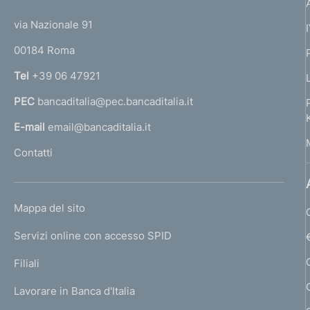
t
t
e
via Nazionale 91
o
r
00184 Roma
r
n
Tel
+39 06 47921
a
PEC
bancaditalia@pec.bancaditalia.it
a
l
E-mail
email@bancaditalia.it
l
Contatti
'
h
o
L
Mappa del sito
m
I
e
Servizi online con accesso SPID
N
p
K
Filiali
a
U
g
Lavorare in Banca d'Italia
T
e