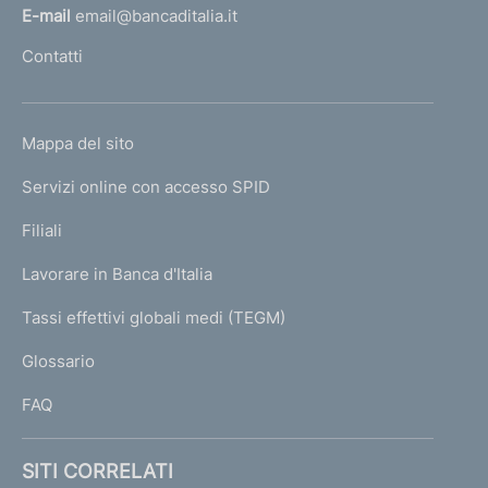
l
E-mail
email@bancaditalia.it
l
Contatti
'
h
o
L
Mappa del sito
m
I
e
Servizi online con accesso SPID
N
p
K
Filiali
a
U
g
Lavorare in Banca d'Italia
T
e
I
Tassi effettivi globali medi (TEGM)
)
L
Glossario
I
FAQ
SITI CORRELATI