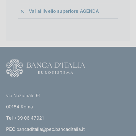
Vai al livello superiore 
AGENDA
F
o
o
(
t
t
e
via Nazionale 91
o
r
00184 Roma
r
n
Tel
+39 06 47921
a
PEC
bancaditalia@pec.bancaditalia.it
a