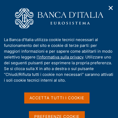
✕
H
A
o
C
p
m
e
r
e
r
i
p
c
Home
/
Media
/
Agenda
/
m
a
a
L'economia della Sicilia. Aggiornamento congiunturale,
e
g
n
novembre 2015
I
La Banca d'Italia utilizza cookie tecnici necessari al
n
e
e
n
funzionamento del sito e cookie di terze parti: per
u
l
d
f
maggiori informazioni e per sapere come abilitarli in modo
i
s
L'economia della Sicilia.
o
selettivo leggere
l'informativa sulla privacy
. Utilizzare uno
n
i
r
dei seguenti pulsanti per esprimere la propria preferenza.
a
Aggiornamento
t
m
Se si clicca sulla X in alto a destra o sul pulsante
v
o
congiunturale, novembre
i
a
“Chiudi/Rifiuta tutti i cookie non necessari” saranno attivati
g
t
i soli cookie tecnici interni al sito.
2015
a
i
z
v
i
a
o
ACCETTA TUTTI I COOKIE
11 NOVEMBRE 2015
n
s
PALERMO
e
u
i
PREFERENZE COOKIE