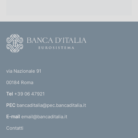
F
o
o
(
t
t
e
via Nazionale 91
o
r
00184 Roma
r
n
Tel
+39 06 47921
a
PEC
bancaditalia@pec.bancaditalia.it
a
l
E-mail
email@bancaditalia.it
l
Contatti
'