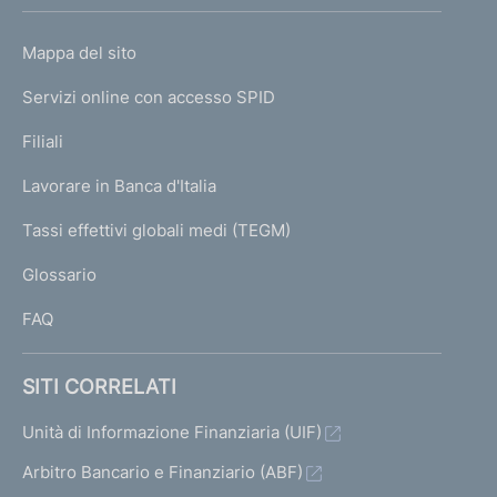
h
o
L
Mappa del sito
m
I
e
Servizi online con accesso SPID
N
p
K
Filiali
a
U
g
Lavorare in Banca d'Italia
T
e
I
Tassi effettivi globali medi (TEGM)
)
L
Glossario
I
FAQ
SITI CORRELATI
Unità di Informazione Finanziaria (UIF)
Arbitro Bancario e Finanziario (ABF)