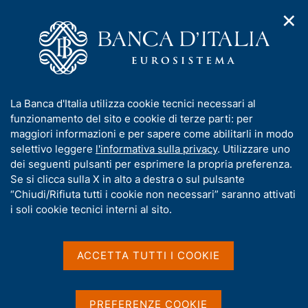
✕
H
A
o
C
p
m
e
r
e
r
i
p
c
Home
/
Media
/
Agenda
/
L'Economia italiana in breve
m
a
a
e
g
n
I
La Banca d'Italia utilizza cookie tecnici necessari al
n
e
e
L'Economia italiana in
n
funzionamento del sito e cookie di terze parti: per
u
l
d
f
maggiori informazioni e per sapere come abilitarli in modo
breve
i
s
o
selettivo leggere
l'informativa sulla privacy
. Utilizzare uno
n
i
r
dei seguenti pulsanti per esprimere la propria preferenza.
a
t
m
Se si clicca sulla X in alto a destra o sul pulsante
v
o
10 NOVEMBRE 2015
i
a
“Chiudi/Rifiuta tutti i cookie non necessari” saranno attivati
ROMA
g
t
i soli cookie tecnici interni al sito.
a
i
z
v
i
Condividi
S
a
o
ACCETTA TUTTI I COOKIE
t
n
s
a
e
u
m
i
PREFERENZE COOKIE
p