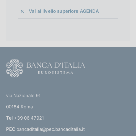
Vai al livello superiore 
AGENDA
F
o
o
(
t
t
e
via Nazionale 91
o
r
00184 Roma
r
n
Tel
+39 06 47921
a
PEC
bancaditalia@pec.bancaditalia.it
a