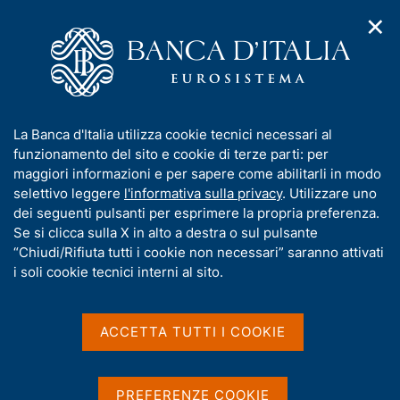
✕
H
A
o
C
p
m
e
r
e
r
i
p
c
Home
/
Media
/
Agenda
/
m
a
a
L'economia dell'Abruzzo. Aggiornamento congiunturale,
e
g
n
novembre 2015
I
La Banca d'Italia utilizza cookie tecnici necessari al
n
e
e
n
funzionamento del sito e cookie di terze parti: per
u
l
d
f
maggiori informazioni e per sapere come abilitarli in modo
i
s
L'economia dell'Abruzzo.
o
selettivo leggere
l'informativa sulla privacy
. Utilizzare uno
n
i
r
dei seguenti pulsanti per esprimere la propria preferenza.
a
Aggiornamento
t
m
Se si clicca sulla X in alto a destra o sul pulsante
v
o
congiunturale, novembre
i
a
“Chiudi/Rifiuta tutti i cookie non necessari” saranno attivati
g
t
i soli cookie tecnici interni al sito.
2015
a
i
z
v
i
a
o
ACCETTA TUTTI I COOKIE
10 NOVEMBRE 2015
n
s
L'AQUILA
e
u
i
PREFERENZE COOKIE