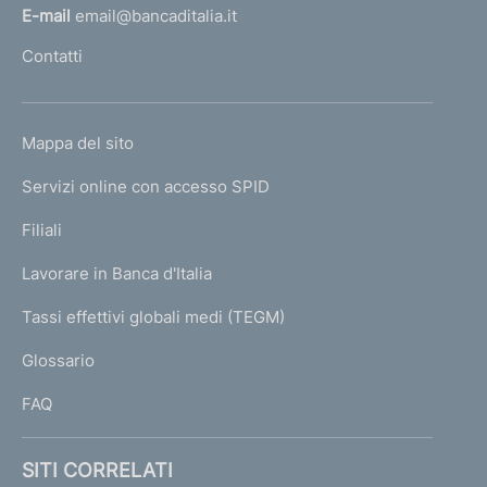
l
E-mail
email@bancaditalia.it
l
Contatti
'
h
o
L
Mappa del sito
m
I
e
Servizi online con accesso SPID
N
p
K
Filiali
a
U
g
Lavorare in Banca d'Italia
T
e
I
Tassi effettivi globali medi (TEGM)
)
L
Glossario
I
FAQ
SITI CORRELATI