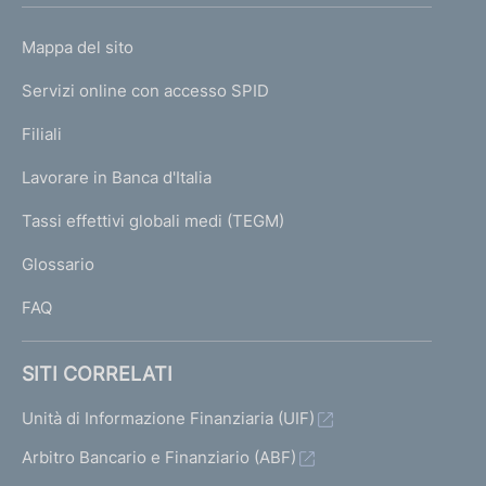
o
L
Mappa del sito
m
I
e
Servizi online con accesso SPID
N
p
K
Filiali
a
U
g
Lavorare in Banca d'Italia
T
e
I
Tassi effettivi globali medi (TEGM)
)
L
Glossario
I
FAQ
SITI CORRELATI
Unità di Informazione Finanziaria (UIF)
Arbitro Bancario e Finanziario (ABF)