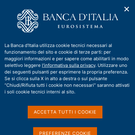
✕
H
A
o
C
p
m
e
r
e
r
i
p
c
Home
/
Media
/
Agenda
/
m
a
a
Gli aggregati di bilancio della Banca d'Italia
e
g
n
I
La Banca d'Italia utilizza cookie tecnici necessari al
n
e
e
n
funzionamento del sito e cookie di terze parti: per
u
l
d
Gli aggregati di bilancio
f
maggiori informazioni e per sapere come abilitarli in modo
i
s
o
selettivo leggere
l'informativa sulla privacy
. Utilizzare uno
della Banca d'Italia
n
i
r
dei seguenti pulsanti per esprimere la propria preferenza.
a
t
m
Se si clicca sulla X in alto a destra o sul pulsante
v
o
i
a
“Chiudi/Rifiuta tutti i cookie non necessari” saranno attivati
06 NOVEMBRE 2015
g
t
i soli cookie tecnici interni al sito.
ROMA
a
i
z
v
i
a
o
ACCETTA TUTTI I COOKIE
Condividi
S
n
s
t
e
u
a
i
PREFERENZE COOKIE
m