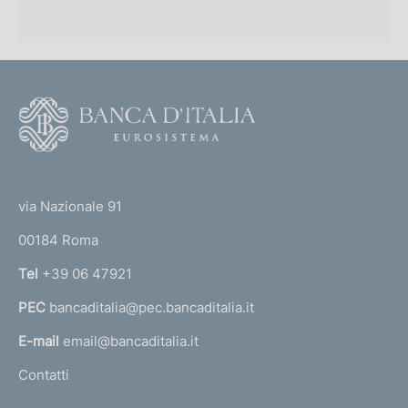
F
o
o
(
t
t
e
via Nazionale 91
o
r
00184 Roma
r
n
Tel
+39 06 47921
a
PEC
bancaditalia@pec.bancaditalia.it
a
l
E-mail
email@bancaditalia.it
l
Contatti
'
h