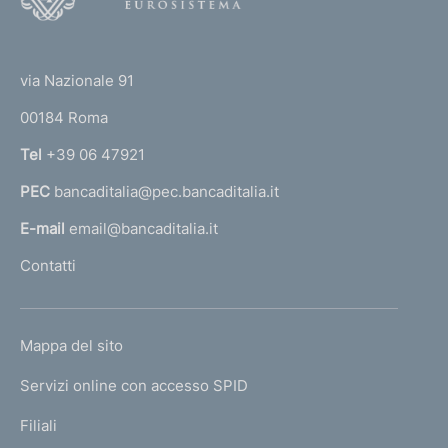
o
(
t
t
e
via Nazionale 91
o
r
00184 Roma
r
n
Tel
+39 06 47921
a
PEC
bancaditalia@pec.bancaditalia.it
a
l
E-mail
email@bancaditalia.it
l
Contatti
'
h
o
L
Mappa del sito
m
I
e
Servizi online con accesso SPID
N
p
K
Filiali
a