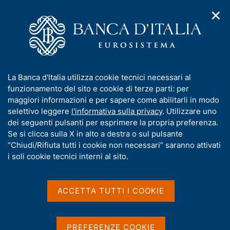
✕
H
A
o
C
p
m
e
r
e
r
i
p
c
Home
/
Media
/
Agenda
/
m
a
a
The Quality of Banknote Circulation and Banca d'Italia
e
g
n
Monitoring Activity on Professional Cash Handlers
I
La Banca d'Italia utilizza cookie tecnici necessari al
n
e
e
n
funzionamento del sito e cookie di terze parti: per
u
l
d
f
maggiori informazioni e per sapere come abilitarli in modo
i
s
The Quality of Banknote
o
selettivo leggere
l'informativa sulla privacy
. Utilizzare uno
n
i
r
dei seguenti pulsanti per esprimere la propria preferenza.
a
Circulation and Banca
t
m
Se si clicca sulla X in alto a destra o sul pulsante
v
o
d'Italia Monitoring Activity
i
a
“Chiudi/Rifiuta tutti i cookie non necessari” saranno attivati
g
t
i soli cookie tecnici interni al sito.
on Professional Cash
a
i
z
Handlers
v
i
a
o
ACCETTA TUTTI I COOKIE
n
s
e
u
21 OTTOBRE 2015 - 23 OTTOBRE 2015
ROMA, CENTRO CONVEGNI DELLA BANCA D'ITALIA - VIA
i
PREFERENZE COOKIE