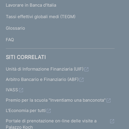
U
g
Lavorare in Banca d'Italia
T
e
I
Tassi effettivi globali medi (TEGM)
)
L
Glossario
I
FAQ
SITI CORRELATI
Unità di Informazione Finanziaria (UIF)
Arbitro Bancario e Finanziario (ABF)
IVASS
Premio per la scuola "Inventiamo una banconota"
L'Economia per tutti
Portale di prenotazione on-line delle visite a
Palazzo Koch