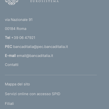
o
(
t
t
e
via Nazionale 91
o
r
00184 Roma
r
n
Tel
+39 06 47921
a
PEC
bancaditalia@pec.bancaditalia.it
a
l
E-mail
email@bancaditalia.it
l
Contatti
'
h
o
L
Mappa del sito
m
I
e
Servizi online con accesso SPID
N
p
K
Filiali
a