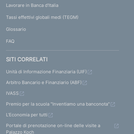
U
g
Lavorare in Banca d'Italia
T
e
I
Tassi effettivi globali medi (TEGM)
)
L
Glossario
I
FAQ
SITI CORRELATI
Unità di Informazione Finanziaria (UIF)
Arbitro Bancario e Finanziario (ABF)
IVASS
Premio per la scuola "Inventiamo una banconota"
L'Economia per tutti
Portale di prenotazione on-line delle visite a
Palazzo Koch