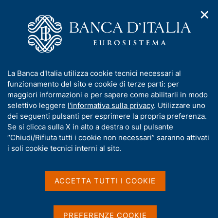
✕
H
A
o
C
p
m
e
r
e
r
i
p
c
Home
/
Media
/
Agenda
/
m
a
a
The Quality of Banknote Circulation and Banca d'Italia
e
g
n
Monitoring Activity on Professional Cash Handlers
I
La Banca d'Italia utilizza cookie tecnici necessari al
n
e
e
n
funzionamento del sito e cookie di terze parti: per
u
l
d
f
maggiori informazioni e per sapere come abilitarli in modo
i
s
The Quality of Banknote
o
selettivo leggere
l'informativa sulla privacy
. Utilizzare uno
n
i
r
dei seguenti pulsanti per esprimere la propria preferenza.
a
Circulation and Banca
t
m
Se si clicca sulla X in alto a destra o sul pulsante
v
o
d'Italia Monitoring Activity
i
a
“Chiudi/Rifiuta tutti i cookie non necessari” saranno attivati
g
t
i soli cookie tecnici interni al sito.
on Professional Cash
a
i
z
Handlers
v
i
a
o
ACCETTA TUTTI I COOKIE
n
s
e
u
21 OTTOBRE 2015 - 23 OTTOBRE 2015
ROMA, CENTRO CONVEGNI DELLA BANCA D'ITALIA - VIA
i
PREFERENZE COOKIE