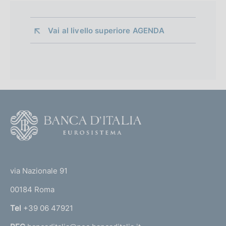
Vai al livello superiore 
AGENDA
F
o
o
(
t
t
e
via Nazionale 91
o
r
00184 Roma
r
n
Tel
+39 06 47921
a