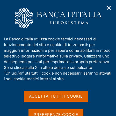
✕
H
A
o
C
p
m
e
r
e
r
i
p
c
Home
/
Media
/
Agenda
/
m
a
a
Principali voci dei bilanci bancari; variazioni percentuali sui
e
g
n
dodici mesi (agosto 2015)
I
La Banca d'Italia utilizza cookie tecnici necessari al
n
e
e
n
funzionamento del sito e cookie di terze parti: per
u
l
d
f
maggiori informazioni e per sapere come abilitarli in modo
i
s
Principali voci dei bilanci
o
selettivo leggere
l'informativa sulla privacy
. Utilizzare uno
n
i
r
dei seguenti pulsanti per esprimere la propria preferenza.
a
bancari; variazioni
t
m
Se si clicca sulla X in alto a destra o sul pulsante
v
o
percentuali sui dodici mesi
i
a
“Chiudi/Rifiuta tutti i cookie non necessari” saranno attivati
g
t
i soli cookie tecnici interni al sito.
(agosto 2015)
a
i
z
v
i
a
o
ACCETTA TUTTI I COOKIE
08 OTTOBRE 2015
n
s
BANCA D'ITALIA - ROMA
e
u
i
PREFERENZE COOKIE