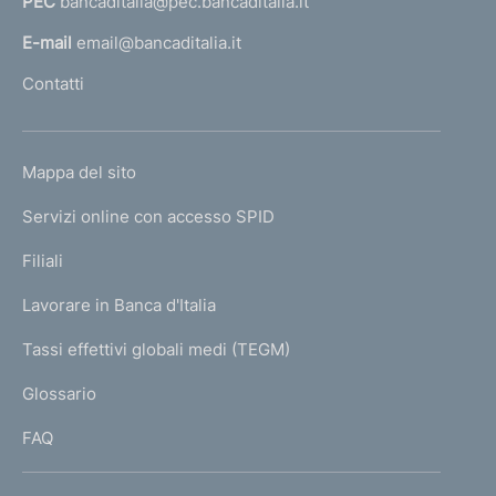
PEC
bancaditalia@pec.bancaditalia.it
a
l
E-mail
email@bancaditalia.it
l
Contatti
'
h
o
L
Mappa del sito
m
I
e
Servizi online con accesso SPID
N
p
K
Filiali
a
U
g
Lavorare in Banca d'Italia
T
e
I
Tassi effettivi globali medi (TEGM)
)
L
Glossario
I
FAQ