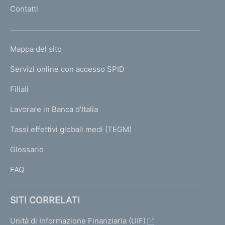
l
Contatti
'
h
o
L
Mappa del sito
m
I
e
Servizi online con accesso SPID
N
p
K
Filiali
a
U
g
Lavorare in Banca d'Italia
T
e
I
Tassi effettivi globali medi (TEGM)
)
L
Glossario
I
FAQ
SITI CORRELATI
Unità di Informazione Finanziaria (UIF)