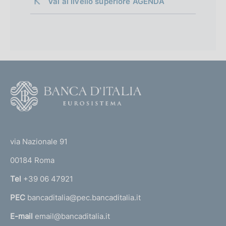
Vai al livello superiore 
AGENDA
F
o
o
(
t
t
e
via Nazionale 91
o
r
00184 Roma
r
n
Tel
+39 06 47921
a
PEC
bancaditalia@pec.bancaditalia.it
a
l
E-mail
email@bancaditalia.it