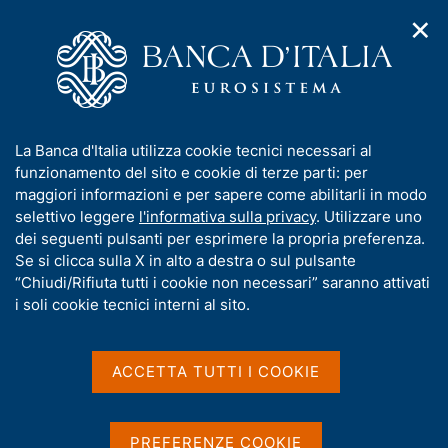
✕
H
A
o
C
p
m
e
r
e
r
i
p
c
Home
/
Media
/
Agenda
/
m
a
a
Moneta e altre informazioni sul bilancio delle IFM residenti in
e
g
n
Italia
I
La Banca d'Italia utilizza cookie tecnici necessari al
n
e
e
n
funzionamento del sito e cookie di terze parti: per
u
l
d
f
maggiori informazioni e per sapere come abilitarli in modo
i
s
Moneta e altre
o
selettivo leggere
l'informativa sulla privacy
. Utilizzare uno
n
i
r
dei seguenti pulsanti per esprimere la propria preferenza.
a
informazioni sul bilancio
t
m
Se si clicca sulla X in alto a destra o sul pulsante
v
o
delle IFM residenti in Italia
i
a
“Chiudi/Rifiuta tutti i cookie non necessari” saranno attivati
g
t
i soli cookie tecnici interni al sito.
a
i
z
v
27 AGOSTO 2015
i
BANCA D'ITALIA - ROMA
a
o
ACCETTA TUTTI I COOKIE
n
s
e
u
Condividi
i
S
PREFERENZE COOKIE