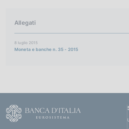
p
c
a
o
l
o
a
k
Allegati
p
i
a
e
g
i
:
8 luglio 2015
n
Moneta e banche n. 35 - 2015
a
F
o
o
(