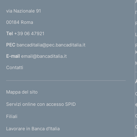
t
t
e
via Nazionale 91
o
r
00184 Roma
r
n
Tel
+39 06 47921
a
PEC
bancaditalia@pec.bancaditalia.it
a
l
E-mail
email@bancaditalia.it
l
Contatti
'
h
o
L
Mappa del sito
m
I
e
Servizi online con accesso SPID
N
p
K
Filiali
a
U
g
Lavorare in Banca d'Italia
T
e