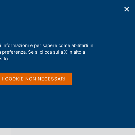
✕
cazioni
Statistiche
Media
|
IT
C
e
r
c
a
i informazioni e per sapere come abilitarli in
n
preferenza. Se si clicca sulla X in alto a
e
l
sito.
Vai al livello superiore 
AGENDA
s
i
t
I I COOKIE NON NECESSARI
o