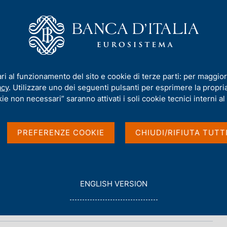
iamo
Compiti
Servizi al cittadino
Pubbli
ari al funzionamento del sito e cookie di terze parti: per maggior
acy
. Utilizzare uno dei seguenti pulsanti per esprimere la propria 
gio 2015)
ie non necessari” saranno attivati i soli cookie tecnici interni al 
PREFERENZE COOKIE
CHIUDI/RIFIUTA TUTT
G
ENGLISH VERSION
O
T
O