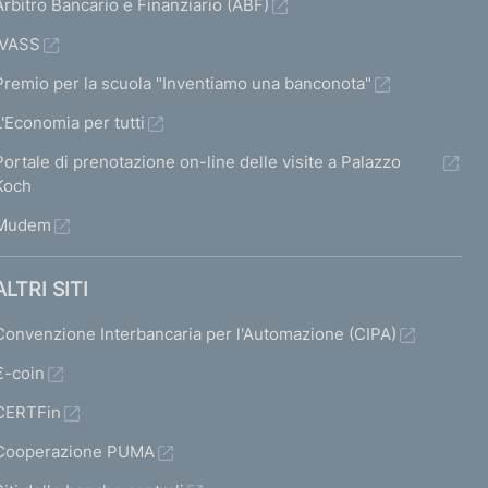
Arbitro Bancario e Finanziario (ABF)
IVASS
Premio per la scuola "Inventiamo una banconota"
L'Economia per tutti
Portale di prenotazione on-line delle visite a Palazzo
Koch
Mudem
ALTRI SITI
Convenzione Interbancaria per l'Automazione (CIPA)
€-coin
CERTFin
Cooperazione PUMA