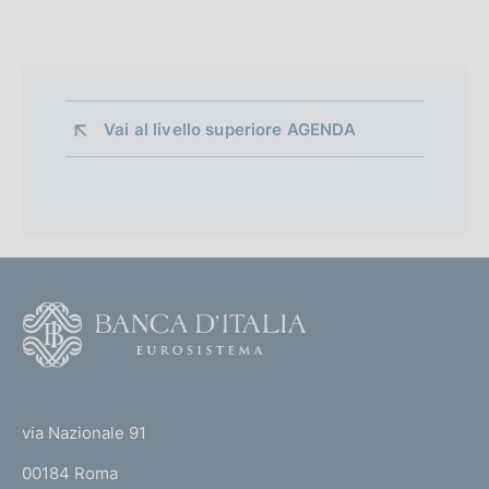
Vai al livello superiore 
AGENDA
F
o
o
(
t
t
e
via Nazionale 91
o
r
00184 Roma
r