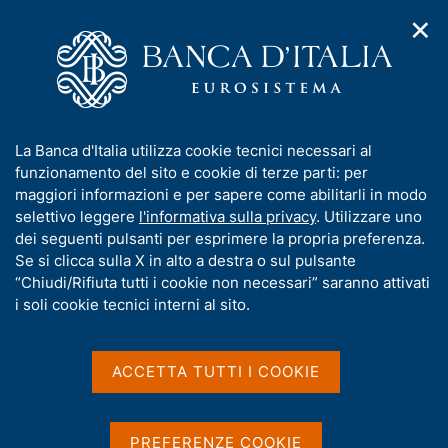
✕
H
A
o
C
p
m
e
r
e
r
i
p
c
Home
/
Media
/
Agenda
/
m
a
a
Ignazio Visco interviene all'assemblea dell'Abi che si tiene al
e
g
n
Palazzo dei Congressi dell'Eur a Roma, a partire dalle ore 10
I
La Banca d'Italia utilizza cookie tecnici necessari al
n
e
e
n
funzionamento del sito e cookie di terze parti: per
u
l
d
f
maggiori informazioni e per sapere come abilitarli in modo
i
s
Ignazio Visco interviene
o
selettivo leggere
l'informativa sulla privacy
. Utilizzare uno
n
i
r
dei seguenti pulsanti per esprimere la propria preferenza.
a
all'assemblea dell'Abi che si
t
m
Se si clicca sulla X in alto a destra o sul pulsante
v
o
tiene al Palazzo dei
i
a
“Chiudi/Rifiuta tutti i cookie non necessari” saranno attivati
g
t
i soli cookie tecnici interni al sito.
Congressi dell'Eur a Roma,
a
i
z
a partire dalle ore 10
v
i
a
o
ACCETTA TUTTI I COOKIE
n
s
e
u
08 LUGLIO 2015
ABI - ROMA
i
PREFERENZE COOKIE