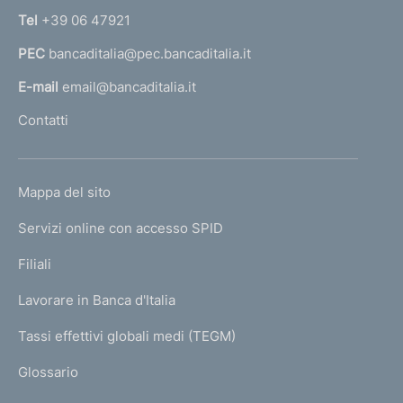
n
Tel
+39 06 47921
a
PEC
bancaditalia@pec.bancaditalia.it
a
l
E-mail
email@bancaditalia.it
l
Contatti
'
h
o
L
Mappa del sito
m
I
e
Servizi online con accesso SPID
N
p
K
Filiali
a
U
g
Lavorare in Banca d'Italia
T
e
I
Tassi effettivi globali medi (TEGM)
)
L
Glossario
I