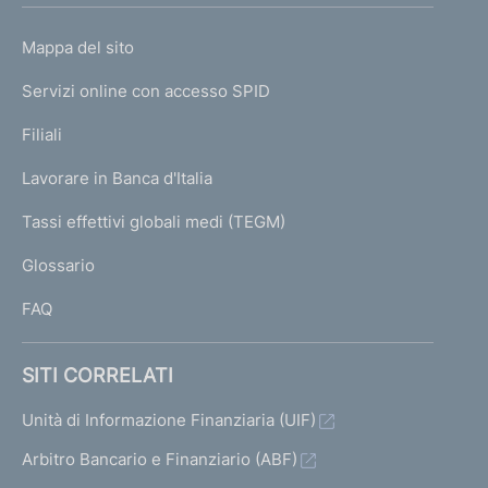
o
L
Mappa del sito
m
I
e
Servizi online con accesso SPID
N
p
K
Filiali
a
U
g
Lavorare in Banca d'Italia
T
e
I
Tassi effettivi globali medi (TEGM)
)
L
Glossario
I
FAQ
SITI CORRELATI
Unità di Informazione Finanziaria (UIF)
Arbitro Bancario e Finanziario (ABF)