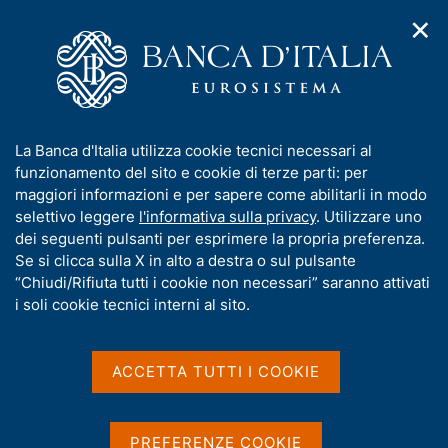
✕
H
A
o
C
p
m
e
r
e
r
i
p
c
Home
/
Media
/
Agenda
/
m
a
a
L'economia della Puglia. Rapporto annuale sul 2014
e
g
n
I
La Banca d'Italia utilizza cookie tecnici necessari al
n
e
e
n
funzionamento del sito e cookie di terze parti: per
u
l
d
L'economia della Puglia.
f
maggiori informazioni e per sapere come abilitarli in modo
i
s
o
selettivo leggere
l'informativa sulla privacy
. Utilizzare uno
Rapporto annuale sul 2014
n
i
r
dei seguenti pulsanti per esprimere la propria preferenza.
a
t
m
Se si clicca sulla X in alto a destra o sul pulsante
v
o
i
a
“Chiudi/Rifiuta tutti i cookie non necessari” saranno attivati
19 GIUGNO 2015
g
t
i soli cookie tecnici interni al sito.
BARI
a
i
z
v
i
a
o
ACCETTA TUTTI I COOKIE
Condividi
S
n
s
t
e
u
a
i
PREFERENZE COOKIE
m