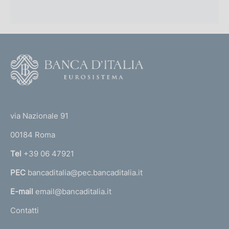
F
o
o
(
t
t
e
via Nazionale 91
o
r
00184 Roma
r
n
Tel
+39 06 47921
a
PEC
bancaditalia@pec.bancaditalia.it
a
l
E-mail
email@bancaditalia.it
l
Contatti
'
h