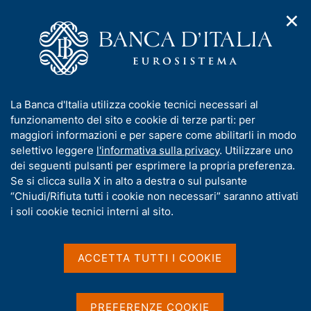
✕
H
A
o
C
p
m
e
r
e
r
i
p
c
Home
/
Media
/
Agenda
/
m
a
a
L'economia della Campania. Rapporto annuale sul 2014
e
g
n
I
La Banca d'Italia utilizza cookie tecnici necessari al
n
e
e
n
funzionamento del sito e cookie di terze parti: per
u
l
d
L'economia della
f
maggiori informazioni e per sapere come abilitarli in modo
i
s
o
selettivo leggere
l'informativa sulla privacy
. Utilizzare uno
Campania. Rapporto
n
i
r
dei seguenti pulsanti per esprimere la propria preferenza.
a
t
annuale sul 2014
m
Se si clicca sulla X in alto a destra o sul pulsante
v
o
i
a
“Chiudi/Rifiuta tutti i cookie non necessari” saranno attivati
g
t
i soli cookie tecnici interni al sito.
a
i
18 GIUGNO 2015
z
NAPOLI
v
i
a
o
ACCETTA TUTTI I COOKIE
n
s
e
Condividi
u
S
i
t
PREFERENZE COOKIE