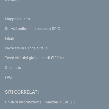
'
h
o
L
Mappa del sito
m
I
e
Servizi online con accesso SPID
N
p
K
Filiali
a
U
g
Lavorare in Banca d'Italia
T
e
I
Tassi effettivi globali medi (TEGM)
)
L
Glossario
I
FAQ
SITI CORRELATI
Unità di Informazione Finanziaria (UIF)