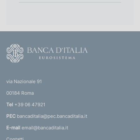
F
o
o
(
t
t
e
via Nazionale 91
o
r
00184 Roma
r
n
Tel
+39 06 47921
a
PEC
bancaditalia@pec.bancaditalia.it
a
l
E-mail
email@bancaditalia.it
l
Contatti