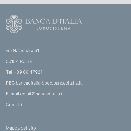
F
o
o
(
t
t
e
via Nazionale 91
o
r
00184 Roma
r
n
Tel
+39 06 47921
a
PEC
bancaditalia@pec.bancaditalia.it
a
l
E-mail
email@bancaditalia.it
l
Contatti
'
h
o
L
Mappa del sito
m