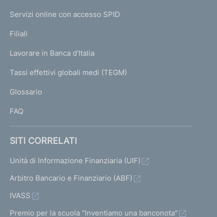
I
e
Servizi online con accesso SPID
N
p
K
Filiali
a
U
g
Lavorare in Banca d'Italia
T
e
I
Tassi effettivi globali medi (TEGM)
)
L
Glossario
I
FAQ
SITI CORRELATI
Unità di Informazione Finanziaria (UIF)
Arbitro Bancario e Finanziario (ABF)
IVASS
Premio per la scuola "Inventiamo una banconota"