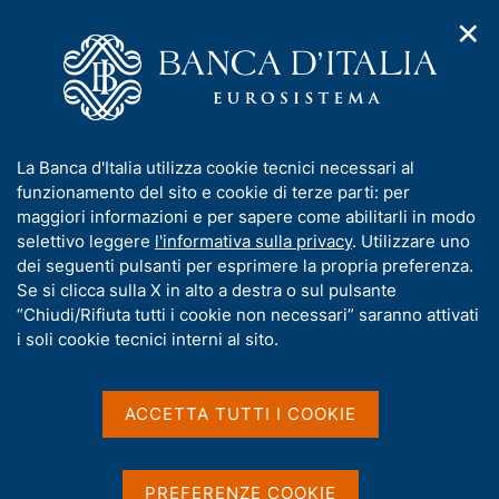
✕
H
A
o
C
p
m
e
r
e
r
i
p
c
Home
/
Media
/
Agenda
/
Mercato finanziario
m
a
a
e
g
n
I
La Banca d'Italia utilizza cookie tecnici necessari al
n
e
e
Mercato finanziario
n
funzionamento del sito e cookie di terze parti: per
u
l
d
f
maggiori informazioni e per sapere come abilitarli in modo
i
s
o
selettivo leggere
l'informativa sulla privacy
. Utilizzare uno
n
i
r
dei seguenti pulsanti per esprimere la propria preferenza.
14 MAGGIO 2015
a
t
BANCA D'ITALIA - ROMA
m
Se si clicca sulla X in alto a destra o sul pulsante
v
o
i
a
“Chiudi/Rifiuta tutti i cookie non necessari” saranno attivati
g
t
i soli cookie tecnici interni al sito.
a
Condividi
i
S
z
v
t
i
a
a
o
ACCETTA TUTTI I COOKIE
n
m
s
e
p
u
a
i
PREFERENZE COOKIE