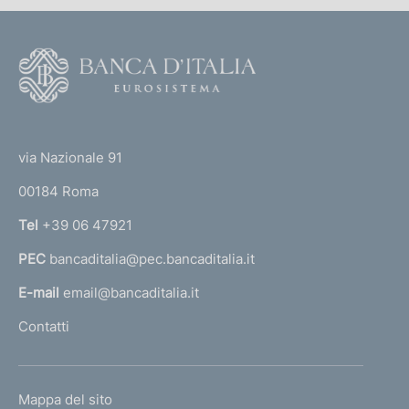
F
o
o
(
t
t
e
via Nazionale 91
o
r
00184 Roma
r
n
Tel
+39 06 47921
a
PEC
bancaditalia@pec.bancaditalia.it
a
l
E-mail
email@bancaditalia.it
l
Contatti
'
h
o
L
Mappa del sito
m