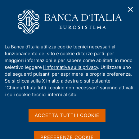
✕
H
A
o
C
p
m
e
r
e
r
i
p
c
Home
/
Media
/
Agenda
/
Moneta e banche
m
a
a
e
g
n
I
La Banca d'Italia utilizza cookie tecnici necessari al
n
e
e
Moneta e banche
n
funzionamento del sito e cookie di terze parti: per
u
l
d
f
maggiori informazioni e per sapere come abilitarli in modo
i
s
o
selettivo leggere
l'informativa sulla privacy
. Utilizzare uno
n
i
r
dei seguenti pulsanti per esprimere la propria preferenza.
09 FEBBRAIO 2015
a
t
BANCA D'ITALIA - ROMA
m
Se si clicca sulla X in alto a destra o sul pulsante
v
o
i
a
“Chiudi/Rifiuta tutti i cookie non necessari” saranno attivati
g
t
i soli cookie tecnici interni al sito.
a
Condividi
i
S
z
v
t
i
a
a
o
ACCETTA TUTTI I COOKIE
n
m
s
e
p
u
a
i
PREFERENZE COOKIE