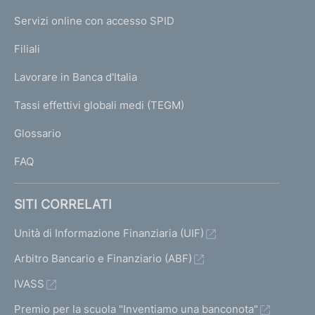
I
e
Servizi online con accesso SPID
N
p
K
Filiali
a
U
g
Lavorare in Banca d'Italia
T
e
I
Tassi effettivi globali medi (TEGM)
)
L
Glossario
I
FAQ
SITI CORRELATI
Unità di Informazione Finanziaria (UIF)
Arbitro Bancario e Finanziario (ABF)
IVASS
Premio per la scuola "Inventiamo una banconota"