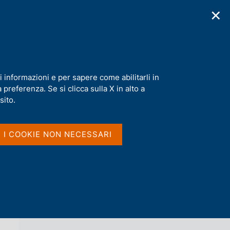
✕
cazioni
Statistiche
Media
|
IT
C
e
r
c
a
i informazioni e per sapere come abilitarli in
n
preferenza. Se si clicca sulla X in alto a
e
l
sito.
Vai al livello superiore 
AGENDA
s
i
t
I I COOKIE NON NECESSARI
o