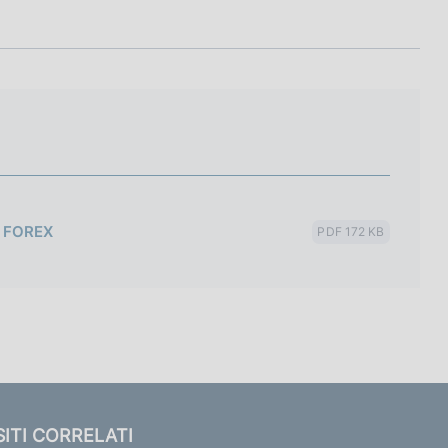
M FOREX
PDF 172 KB
SITI CORRELATI