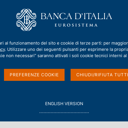
iamo
Compiti
Servizi al cittadino
Pubbli
ne al 21° congresso Assiom Forex
ari al funzionamento del sito e cookie di terze parti: per maggior
acy
. Utilizzare uno dei seguenti pulsanti per esprimere la propria 
 Visco interviene al
ie non necessari” saranno attivati i soli cookie tecnici interni al 
 Forex
PREFERENZE COOKIE
CHIUDI/RIFIUTA TUTT
G
ENGLISH VERSION
O
T
O