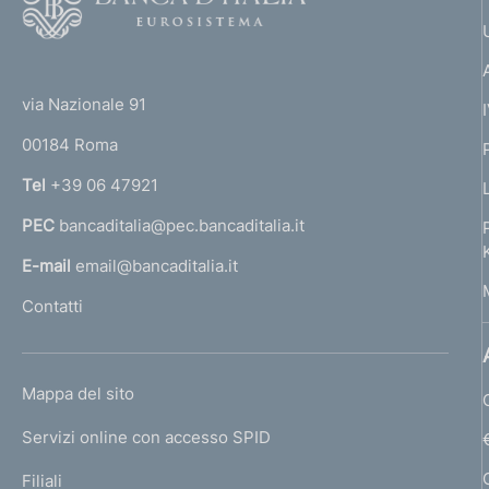
o
o
(
t
t
e
via Nazionale 91
o
r
00184 Roma
r
n
Tel
+39 06 47921
a
PEC
bancaditalia@pec.bancaditalia.it
a
l
E-mail
email@bancaditalia.it
l
Contatti
'
h
o
L
Mappa del sito
m
I
e
Servizi online con accesso SPID
N
p
K
Filiali
a