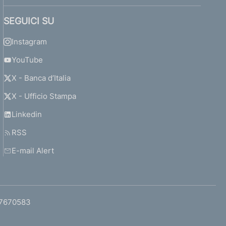
SEGUICI SU
Instagram
YouTube
X - Banca d’Italia
X - Ufficio Stampa
Linkedin
RSS
E-mail Alert
97670583