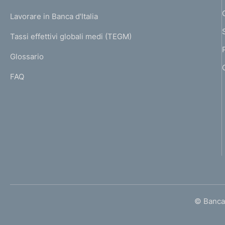
U
g
Lavorare in Banca d'Italia
T
e
I
Tassi effettivi globali medi (TEGM)
)
L
Glossario
I
FAQ
© Banca 