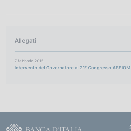
t
c
a
o
m
o
p
k
a
i
l
e
a
Allegati
p
:
a
g
i
7 febbraio 2015
n
Intervento del Governatore al 21° Congresso ASSIO
a
F