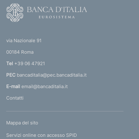
F
o
o
(
t
t
e
via Nazionale 91
o
r
00184 Roma
r
n
Tel
+39 06 47921
a
PEC
bancaditalia@pec.bancaditalia.it
a
l
E-mail
email@bancaditalia.it
l
Contatti
'
h
o
L
Mappa del sito
m
I
e
Servizi online con accesso SPID
N