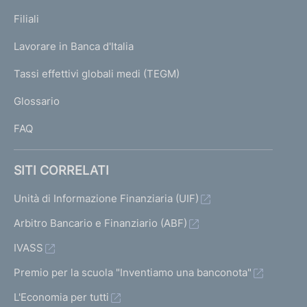
p
K
Filiali
a
U
g
Lavorare in Banca d'Italia
T
e
I
Tassi effettivi globali medi (TEGM)
)
L
Glossario
I
FAQ
SITI CORRELATI
Unità di Informazione Finanziaria (UIF)
Arbitro Bancario e Finanziario (ABF)
IVASS
Premio per la scuola "Inventiamo una banconota"
L'Economia per tutti