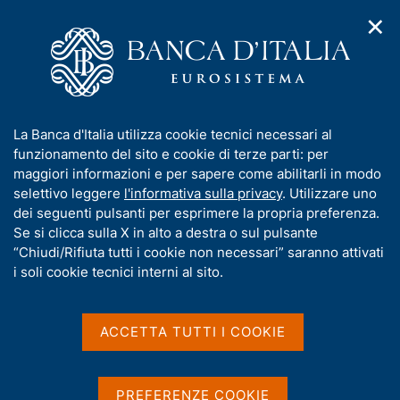
✕
H
A
o
C
p
m
e
r
e
r
i
p
c
Home
/
Media
/
Agenda
/
m
a
a
I giovani e l’educazione finanziaria. Il rapporto OCSE-PISA 2012
e
g
n
sull’alfabetizzazione finanziaria
I
La Banca d'Italia utilizza cookie tecnici necessari al
n
e
e
n
funzionamento del sito e cookie di terze parti: per
u
l
d
f
maggiori informazioni e per sapere come abilitarli in modo
i
s
I giovani e l’educazione
o
selettivo leggere
l'informativa sulla privacy
. Utilizzare uno
n
i
r
dei seguenti pulsanti per esprimere la propria preferenza.
a
finanziaria. Il rapporto
t
m
Se si clicca sulla X in alto a destra o sul pulsante
v
o
OCSE-PISA 2012
i
a
“Chiudi/Rifiuta tutti i cookie non necessari” saranno attivati
g
t
i soli cookie tecnici interni al sito.
sull’alfabetizzazione
a
i
z
finanziaria
v
i
a
o
ACCETTA TUTTI I COOKIE
n
s
e
u
09 LUGLIO 2014
BANCA D'ITALIA - ROMA
i
PREFERENZE COOKIE