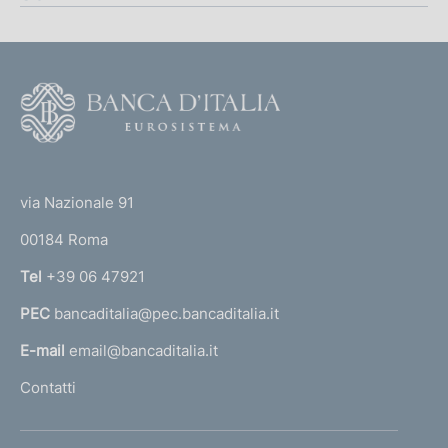
F
o
o
(
t
t
e
via Nazionale 91
o
r
00184 Roma
r
n
Tel
+39 06 47921
a
PEC
bancaditalia@pec.bancaditalia.it
a
l
E-mail
email@bancaditalia.it
l
Contatti
'
h