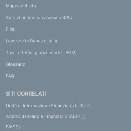
o
L
Mappa del sito
m
I
e
Servizi online con accesso SPID
N
p
K
Filiali
a
U
g
Lavorare in Banca d'Italia
T
e
I
Tassi effettivi globali medi (TEGM)
)
L
Glossario
I
FAQ
SITI CORRELATI
Unità di Informazione Finanziaria (UIF)
Arbitro Bancario e Finanziario (ABF)
IVASS