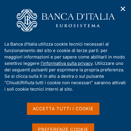
✕
H
A
o
C
p
m
e
r
e
r
i
p
c
Home
/
Carte di pagamento online e sicurezza
m
a
a
e
g
n
I
La Banca d'Italia utilizza cookie tecnici necessari al
n
e
e
n
funzionamento del sito e cookie di terze parti: per
u
l
d
f
maggiori informazioni e per sapere come abilitarli in modo
i
s
o
selettivo leggere
l'informativa sulla privacy
. Utilizzare uno
n
i
r
dei seguenti pulsanti per esprimere la propria preferenza.
a
t
m
Se si clicca sulla X in alto a destra o sul pulsante
v
o
i
a
“Chiudi/Rifiuta tutti i cookie non necessari” saranno attivati
g
t
i soli cookie tecnici interni al sito.
Carte di pagamento
a
i
z
v
online e sicurezza
i
a
o
ACCETTA TUTTI I COOKIE
n
s
e
u
G
C
In questa sezione si forniscono informazioni e
i
PREFERENZE COOKIE