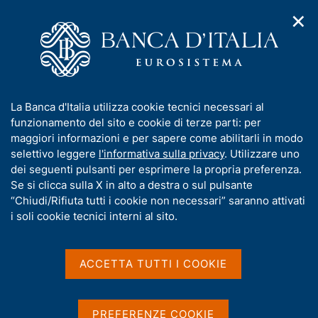
✕
H
A
o
C
p
m
e
r
e
r
i
p
c
Home
/
Compiti
/
m
a
a
Vigilanza sul sistema bancario e finanziario
/
e
g
n
Provvedimenti rilevanti relativi ai soggetti sottoposti a vigilanza
/
I
La Banca d'Italia utilizza cookie tecnici necessari al
n
e
e
Ricerca
n
funzionamento del sito e cookie di terze parti: per
u
l
d
f
maggiori informazioni e per sapere come abilitarli in modo
i
s
Risultati della ricerca
o
selettivo leggere
l'informativa sulla privacy
. Utilizzare uno
n
i
r
dei seguenti pulsanti per esprimere la propria preferenza.
a
t
m
Se si clicca sulla X in alto a destra o sul pulsante
v
o
i
a
“Chiudi/Rifiuta tutti i cookie non necessari” saranno attivati
g
t
i soli cookie tecnici interni al sito.
a
i
z
v
i
a
o
ACCETTA TUTTI I COOKIE
Trova elementi
n
s
e
u
i
PREFERENZE COOKIE