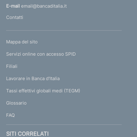
l
E-mail
email@bancaditalia.it
l
Contatti
'
h
o
L
Mappa del sito
m
I
e
Servizi online con accesso SPID
N
p
K
Filiali
a
U
g
Lavorare in Banca d'Italia
T
e
I
Tassi effettivi globali medi (TEGM)
)
L
Glossario
I
FAQ
SITI CORRELATI