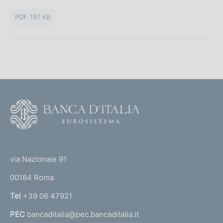
P
u
PDF 197 KB
b
b
l
i
c
a
z
F
i
o
o
o
n
(
t
e
t
e
:
via Nazionale 91
o
r
00184 Roma
r
n
Tel
+39 06 47921
a
PEC
bancaditalia@pec.bancaditalia.it
a