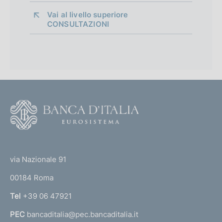
Vai al livello superiore 
CONSULTAZIONI
F
o
o
(
t
t
e
via Nazionale 91
o
r
00184 Roma
r
n
Tel
+39 06 47921
a
PEC
bancaditalia@pec.bancaditalia.it
a