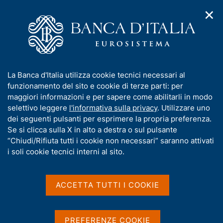
✕
H
A
o
C
p
m
e
r
e
r
i
p
c
Home
/
Compiti
/
m
a
a
Vigilanza sul sistema bancario e finanziario
/
Normativa
/
e
g
n
Consultazioni
/
I
La Banca d'Italia utilizza cookie tecnici necessari al
n
e
e
Nuovo Regolamento di attuazione dell'art. 23 della legge 28
n
funzionamento del sito e cookie di terze parti: per
u
l
dicembre 2005, n. 262 in materia di adozione degli atti di
d
f
maggiori informazioni e per sapere come abilitarli in modo
i
s
regolazione
o
selettivo leggere
l'informativa sulla privacy
. Utilizzare uno
n
i
r
dei seguenti pulsanti per esprimere la propria preferenza.
a
t
Nuovo Regolamento di
m
Se si clicca sulla X in alto a destra o sul pulsante
v
o
i
a
“Chiudi/Rifiuta tutti i cookie non necessari” saranno attivati
attuazione dell'art. 23
g
t
i soli cookie tecnici interni al sito.
a
della legge 28 dicembre
i
z
v
2005, n. 262 in materia di
i
a
o
ACCETTA TUTTI I COOKIE
adozione degli atti di
n
s
e
u
regolazione
i
PREFERENZE COOKIE