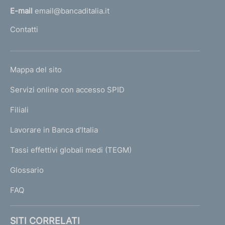
l
E-mail
email@bancaditalia.it
l
Contatti
'
h
o
L
Mappa del sito
m
I
e
Servizi online con accesso SPID
N
p
K
Filiali
a
U
g
Lavorare in Banca d'Italia
T
e
I
Tassi effettivi globali medi (TEGM)
)
L
Glossario
I
FAQ
SITI CORRELATI