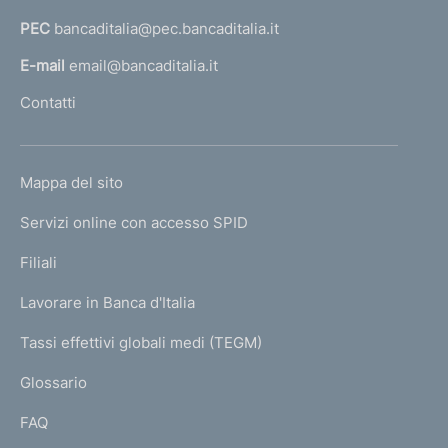
o
a
PEC
bancaditalia@pec.bancaditalia.it
a
l
E-mail
email@bancaditalia.it
l
Contatti
'
h
o
L
Mappa del sito
m
I
e
Servizi online con accesso SPID
N
p
K
Filiali
a
U
g
Lavorare in Banca d'Italia
T
e
I
Tassi effettivi globali medi (TEGM)
)
L
Glossario
I
FAQ