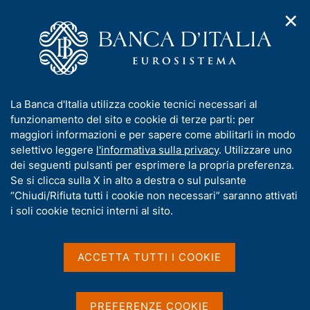
✕
H
A
o
C
p
m
e
r
e
r
i
p
c
Home
/
Compiti
/
m
a
a
Vigilanza sul sistema bancario e finanziario
/
Normativa
/
e
g
n
Consultazioni
/
I
La Banca d'Italia utilizza cookie tecnici necessari al
n
e
e
Disciplina degli investimenti in immobili delle banche e degli
n
funzionamento del sito e cookie di terze parti: per
u
l
immobili acquisiti per recupero crediti
d
f
maggiori informazioni e per sapere come abilitarli in modo
i
s
o
selettivo leggere
l'informativa sulla privacy
. Utilizzare uno
n
i
Disciplina degli
r
dei seguenti pulsanti per esprimere la propria preferenza.
a
t
m
Se si clicca sulla X in alto a destra o sul pulsante
v
investimenti in immobili
o
i
a
“Chiudi/Rifiuta tutti i cookie non necessari” saranno attivati
delle banche e degli
g
t
i soli cookie tecnici interni al sito.
a
i
immobili acquisiti per
z
v
i
recupero crediti
a
o
ACCETTA TUTTI I COOKIE
n
s
e
u
i
PREFERENZE COOKIE