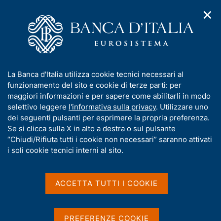
✕
H
A
o
C
p
m
e
r
e
r
i
p
c
Home
/
Compiti
/
m
a
a
Vigilanza sul sistema bancario e finanziario
/
Normativa
/
e
g
n
Consultazioni
/
I
La Banca d'Italia utilizza cookie tecnici necessari al
n
e
e
Modifiche alle disposizioni di trasparenza. Recepimento della
n
funzionamento del sito e cookie di terze parti: per
u
l
direttiva 2015/2366/UE (PSD2) e altri interventi
d
f
maggiori informazioni e per sapere come abilitarli in modo
i
s
o
selettivo leggere
l'informativa sulla privacy
. Utilizzare uno
n
i
Modifiche alle
r
dei seguenti pulsanti per esprimere la propria preferenza.
a
t
m
Se si clicca sulla X in alto a destra o sul pulsante
v
disposizioni di
o
i
a
“Chiudi/Rifiuta tutti i cookie non necessari” saranno attivati
trasparenza. Recepimento
g
t
i soli cookie tecnici interni al sito.
a
i
della direttiva
z
v
i
2015/2366/UE (PSD2) e
a
o
ACCETTA TUTTI I COOKIE
n
s
altri interventi
e
u
i
PREFERENZE COOKIE