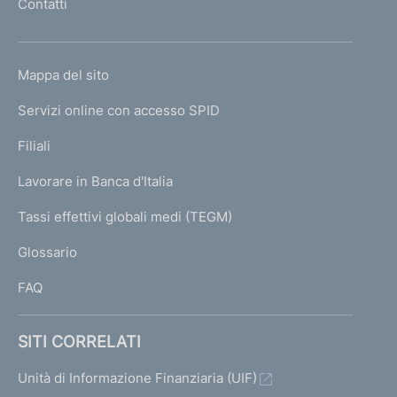
Contatti
'
t
h
o
o
L
Mappa del sito
m
I
e
Servizi online con accesso SPID
N
p
K
Filiali
a
U
g
Lavorare in Banca d'Italia
T
e
I
Tassi effettivi globali medi (TEGM)
)
L
Glossario
I
FAQ
SITI CORRELATI
Unità di Informazione Finanziaria (UIF)