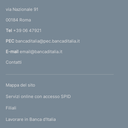
t
t
a
e
via Nazionale 91
t
o
r
r
00184 Roma
r
i
n
Tel
+39 06 47921
m
a
o
PEC
bancaditalia@pec.bancaditalia.it
a
n
i
l
E-mail
email@bancaditalia.it
a
l
Contatti
l
'
i
h
i
o
n
L
Mappa del sito
m
d
I
i
e
Servizi online con accesso SPID
N
v
p
i
K
Filiali
a
d
U
g
u
Lavorare in Banca d'Italia
T
e
a