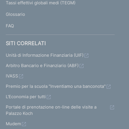
I
Tassi effettivi globali medi (TEGM)
l
)
L
i
Glossario
e
I
c
FAQ
o
l
l
SITI CORRELATI
e
t
Unità di Informazione Finanziaria (UIF)
t
Arbitro Bancario e Finanziario (ABF)
i
v
IVASS
e
g
Premio per la scuola "Inventiamo una banconota"
a
L'Economia per tutti
r
a
Portale di prenotazione on-line delle visite a
n
Palazzo Koch
t
Mudem
i