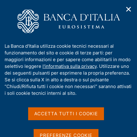
✕
H
A
o
C
p
m
e
r
e
r
i
p
c
Home
/
Compiti
/
m
a
a
Vigilanza sul sistema bancario e finanziario
/
Normativa
/
e
g
n
Archivio norme
/
I
La Banca d'Italia utilizza cookie tecnici necessari al
n
e
e
Disposizioni per la raccolta del risparmio dei soggetti diversi
n
funzionamento del sito e cookie di terze parti: per
u
l
dalle banche
d
f
maggiori informazioni e per sapere come abilitarli in modo
i
s
o
selettivo leggere
l'informativa sulla privacy
. Utilizzare uno
n
i
Disposizioni per la
r
dei seguenti pulsanti per esprimere la propria preferenza.
a
t
m
Se si clicca sulla X in alto a destra o sul pulsante
v
raccolta del risparmio dei
o
i
a
“Chiudi/Rifiuta tutti i cookie non necessari” saranno attivati
soggetti diversi dalle
g
t
i soli cookie tecnici interni al sito.
a
i
banche
z
v
i
a
o
ACCETTA TUTTI I COOKIE
n
s
e
u
Condividi
S
i
PREFERENZE COOKIE