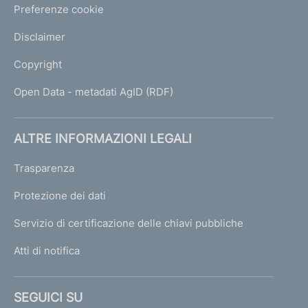
Preferenze cookie
t
o
Disclaimer
r
i
Copyright
a
a
Open Data - metadati AgID (RDF)
m
m
i
ALTRE INFORMAZIONI LEGALI
n
i
Trasparenza
s
t
Protezione dei dati
r
Servizio di certificazione delle chiavi pubbliche
a
t
Atti di notifica
i
v
a
SEGUICI SU