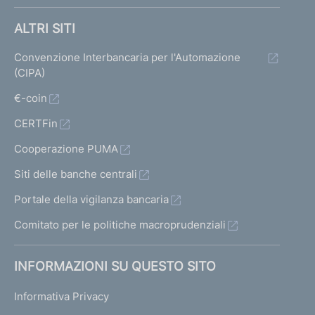
t
e
ALTRI SITI
Convenzione Interbancaria per l'Automazione
P
(CIPA)
r
o
€-coin
c
CERTFin
e
d
Cooperazione PUMA
u
r
Siti delle banche centrali
a
Portale della vigilanza bancaria
s
a
Comitato per le politiche macroprudenziali
n
z
INFORMAZIONI SU QUESTO SITO
i
o
Informativa Privacy
n
a