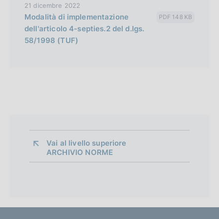
21 dicembre 2022
Modalità di implementazione
PDF 148 KB
dell'articolo 4-septies.2 del d.lgs.
58/1998 (TUF)
Vai al livello superiore 
ARCHIVIO NORME
O
r
g
a