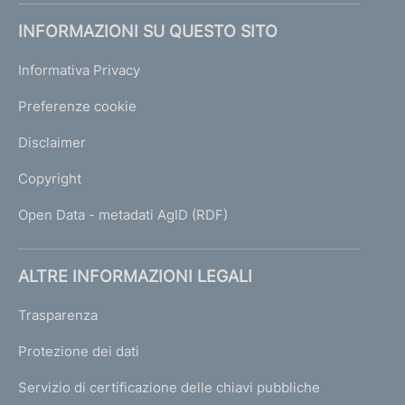
e
INFORMAZIONI SU QUESTO SITO
r
m
Informativa Privacy
e
d
Preferenze cookie
i
a
Disclaimer
r
i
Copyright
s
o
Open Data - metadati AgID (RDF)
t
t
o
ALTRE INFORMAZIONI LEGALI
p
o
Trasparenza
s
t
Protezione dei dati
i
Servizio di certificazione delle chiavi pubbliche
a