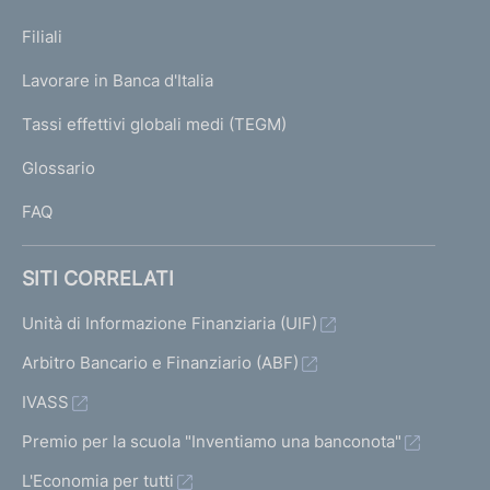
N
s
p
t
K
Filiali
a
i
U
g
o
Lavorare in Banca d'Italia
T
e
n
I
Tassi effettivi globali medi (TEGM)
e
)
L
d
Glossario
e
I
l
FAQ
l
e
c
SITI CORRELATI
r
i
Unità di Informazione Finanziaria (UIF)
s
Arbitro Bancario e Finanziario (ABF)
i
d
IVASS
e
l
Premio per la scuola "Inventiamo una banconota"
l
L'Economia per tutti
e