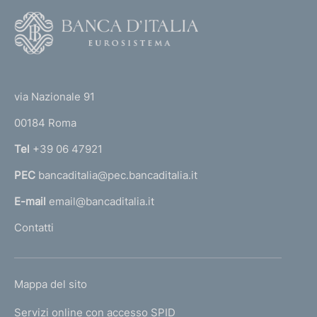
n
F
i
o
d
o
e
(
t
l
t
l
e
via Nazionale 91
e
o
r
p
00184 Roma
r
r
n
Tel
+39 06 47921
o
a
c
PEC
bancaditalia@pec.bancaditalia.it
a
e
d
l
E-mail
email@bancaditalia.it
u
l
Contatti
r
'
e
h
d
o
i
L
Mappa del sito
m
g
I
e
e
Servizi online con accesso SPID