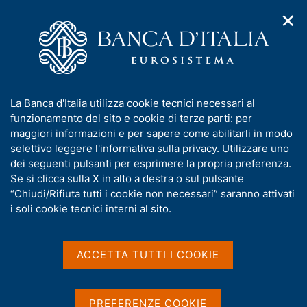
✕
H
A
o
C
p
m
e
r
e
r
i
p
c
Home
/
Compiti
/
m
a
a
Vigilanza sul sistema bancario e finanziario
/
Normativa
/
e
g
n
Archivio norme
/
I
La Banca d'Italia utilizza cookie tecnici necessari al
n
e
e
Modalità di implementazione dell'articolo 4-septies.2 del d.lgs.
n
funzionamento del sito e cookie di terze parti: per
u
l
58/1998 (TUF)
d
f
maggiori informazioni e per sapere come abilitarli in modo
i
s
o
selettivo leggere
l'informativa sulla privacy
. Utilizzare uno
n
i
Modalità di
r
dei seguenti pulsanti per esprimere la propria preferenza.
a
t
m
Se si clicca sulla X in alto a destra o sul pulsante
v
implementazione
o
i
a
“Chiudi/Rifiuta tutti i cookie non necessari” saranno attivati
dell'articolo 4-septies.2
g
t
i soli cookie tecnici interni al sito.
a
i
del d.lgs. 58/1998 (TUF)
z
v
i
a
o
ACCETTA TUTTI I COOKIE
n
s
ABROGATO
e
u
i
PREFERENZE COOKIE