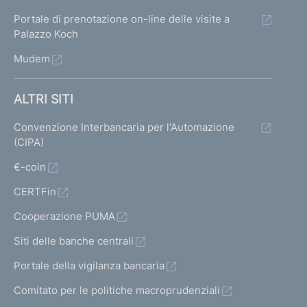
b
Portale di prenotazione on-line delle visite a
a
Palazzo Koch
n
Mudem
c
h
e
ALTRI SITI
e
d
Convenzione Interbancaria per l'Automazione
e
(CIPA)
g
l
€-coin
i
CERTFin
a
l
Cooperazione PUMA
t
r
Siti delle banche centrali
i
Portale della vigilanza bancaria
i
n
Comitato per le politiche macroprudenziali
t