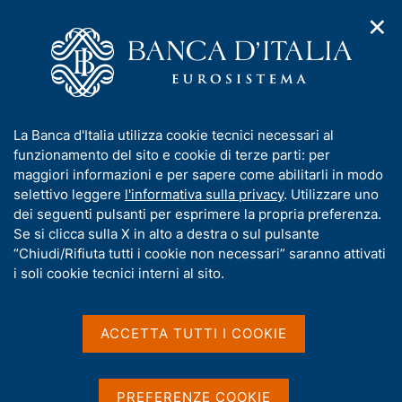
✕
H
A
o
C
p
m
e
r
e
r
i
p
c
Home
/
Compiti
/
m
a
a
Vigilanza sul sistema bancario e finanziario
/
Normativa
/
e
g
n
Archivio norme
/
I
La Banca d'Italia utilizza cookie tecnici necessari al
n
e
e
Comunicazione del 20 aprile 2017 - Circolare n. 288/2015
n
funzionamento del sito e cookie di terze parti: per
u
l
"Disposizioni di vigilanza per gli intermediari finanziari"
d
f
maggiori informazioni e per sapere come abilitarli in modo
i
s
o
selettivo leggere
l'informativa sulla privacy
. Utilizzare uno
n
i
Comunicazione del 20
r
dei seguenti pulsanti per esprimere la propria preferenza.
a
t
m
Se si clicca sulla X in alto a destra o sul pulsante
v
aprile 2017 - Circolare n.
o
i
a
“Chiudi/Rifiuta tutti i cookie non necessari” saranno attivati
288/2015 "Disposizioni di
g
t
i soli cookie tecnici interni al sito.
a
i
vigilanza per gli
z
v
i
intermediari finanziari"
a
o
ACCETTA TUTTI I COOKIE
n
s
e
u
Riconfigurazione di procedimenti
i
PREFERENZE COOKIE