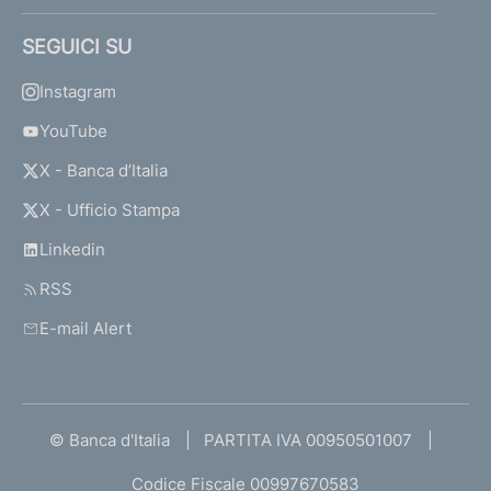
g
i
SEGUICI SU
l
a
Instagram
n
z
YouTube
a
X - Banca d’Italia
X - Ufficio Stampa
S
i
Linkedin
s
RSS
t
e
E-mail Alert
m
i
d
i
r
© Banca d'Italia
PARTITA IVA 00950501007
e
Codice Fiscale 00997670583
m