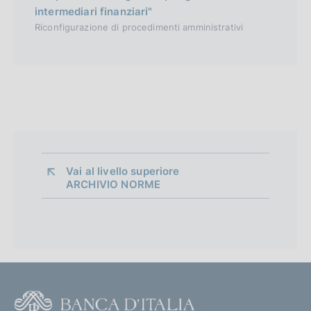
intermediari finanziari"
Riconfigurazione di procedimenti amministrativi
Vai al livello superiore 
ARCHIVIO NORME
O
r
g
a
n
F
i