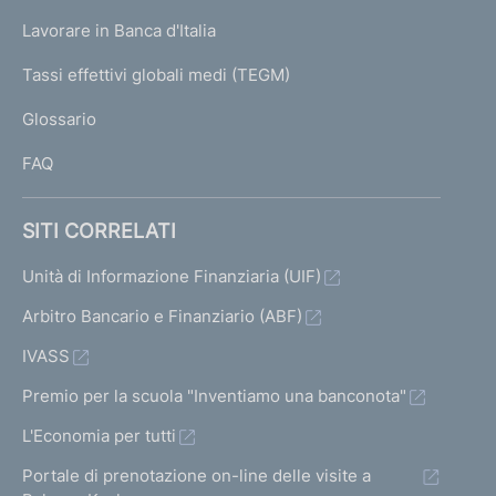
i
U
g
o
Lavorare in Banca d'Italia
T
e
n
I
Tassi effettivi globali medi (TEGM)
e
)
L
d
Glossario
e
I
l
FAQ
l
e
c
SITI CORRELATI
r
i
Unità di Informazione Finanziaria (UIF)
s
Arbitro Bancario e Finanziario (ABF)
i
d
IVASS
e
l
Premio per la scuola "Inventiamo una banconota"
l
L'Economia per tutti
e
b
Portale di prenotazione on-line delle visite a
a