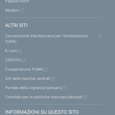
Palazzo Koch
n
Mudem
c
h
e
ALTRI SITI
e
d
Convenzione Interbancaria per l'Automazione
e
(CIPA)
g
l
€-coin
i
CERTFin
a
l
Cooperazione PUMA
t
r
Siti delle banche centrali
i
Portale della vigilanza bancaria
i
n
Comitato per le politiche macroprudenziali
t
e
INFORMAZIONI SU QUESTO SITO
r