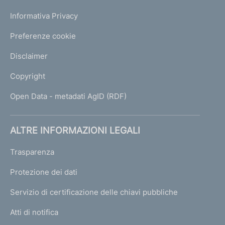
m
Informativa Privacy
e
d
Preferenze cookie
i
a
Disclaimer
r
i
Copyright
s
o
Open Data - metadati AgID (RDF)
t
t
o
ALTRE INFORMAZIONI LEGALI
p
o
Trasparenza
s
t
Protezione dei dati
i
Servizio di certificazione delle chiavi pubbliche
a
v
Atti di notifica
i