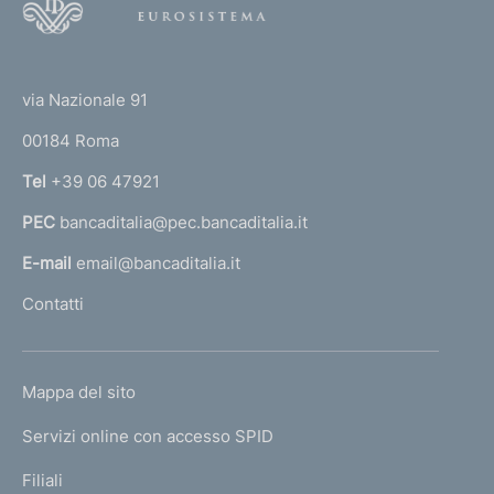
o
d
o
e
(
t
l
t
l
e
via Nazionale 91
e
o
r
p
00184 Roma
r
r
n
Tel
+39 06 47921
o
a
c
PEC
bancaditalia@pec.bancaditalia.it
a
e
d
l
E-mail
email@bancaditalia.it
u
l
Contatti
r
'
e
h
d
o
i
L
Mappa del sito
m
g
I
e
e
Servizi online con accesso SPID
N
s
p
t
K
Filiali
a