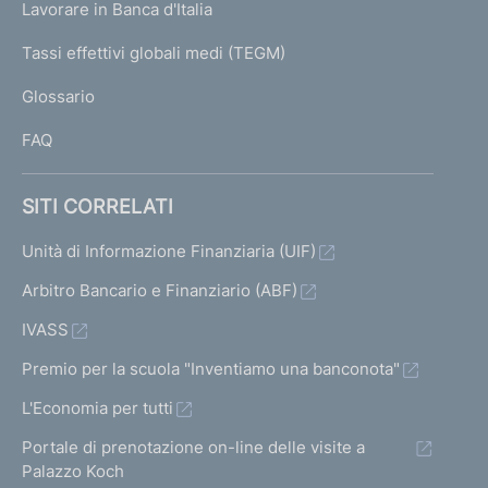
g
Lavorare in Banca d'Italia
T
e
I
Tassi effettivi globali medi (TEGM)
)
L
Glossario
I
FAQ
SITI CORRELATI
Unità di Informazione Finanziaria (UIF)
Arbitro Bancario e Finanziario (ABF)
IVASS
Premio per la scuola "Inventiamo una banconota"
L'Economia per tutti
Portale di prenotazione on-line delle visite a
Palazzo Koch