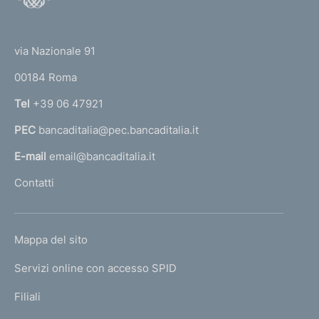
o
d
(
t
i
t
e
via Nazionale 91
o
r
m
00184 Roma
r
e
n
Tel
+39 06 47921
a
n
PEC
bancaditalia@pec.bancaditalia.it
a
t
l
E-mail
email@bancaditalia.it
o
l
Contatti
'
h
o
L
Mappa del sito
m
I
e
Servizi online con accesso SPID
N
p
K
Filiali
a
U