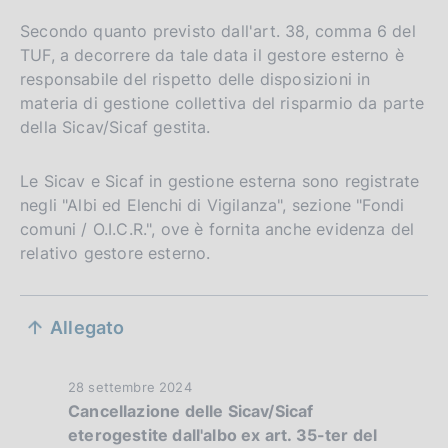
Secondo quanto previsto dall'art. 38, comma 6 del
TUF, a decorrere da tale data il gestore esterno è
responsabile del rispetto delle disposizioni in
materia di gestione collettiva del risparmio da parte
della Sicav/Sicaf gestita.
Le Sicav e Sicaf in gestione esterna sono registrate
negli "Albi ed Elenchi di Vigilanza", sezione "Fondi
comuni / O.I.C.R.", ove è fornita anche evidenza del
relativo gestore esterno.
S
Allegato
e
z
D
28 settembre 2024
Cancellazione delle Sicav/Sicaf
i
a
eterogestite dall'albo ex art. 35-ter del
t