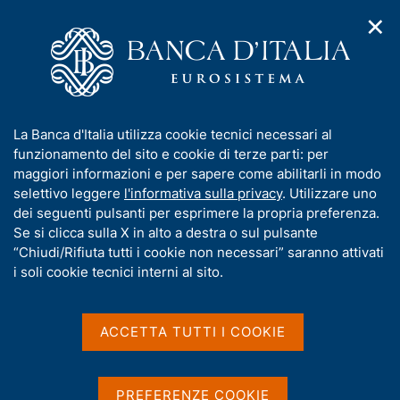
✕
H
A
o
C
p
m
e
r
e
r
i
p
c
Home
/
Compiti
/
m
a
a
Vigilanza sul sistema bancario e finanziario
/
e
g
n
Avvisi e comunicazioni
/
I
La Banca d'Italia utilizza cookie tecnici necessari al
n
e
e
Cancellazione delle Sicav/Sicaf eterogestite dall'albo ex art. 35-
n
funzionamento del sito e cookie di terze parti: per
u
l
ter del D.Lgs. 58/98
d
f
maggiori informazioni e per sapere come abilitarli in modo
i
s
o
selettivo leggere
l'informativa sulla privacy
. Utilizzare uno
n
i
Cancellazione delle
r
dei seguenti pulsanti per esprimere la propria preferenza.
a
t
m
Se si clicca sulla X in alto a destra o sul pulsante
v
Sicav/Sicaf eterogestite
o
i
a
“Chiudi/Rifiuta tutti i cookie non necessari” saranno attivati
dall'albo ex art. 35-ter del
g
t
i soli cookie tecnici interni al sito.
a
i
D.Lgs. 58/98
z
v
i
a
o
ACCETTA TUTTI I COOKIE
n
s
e
u
Condividi
S
i
PREFERENZE COOKIE