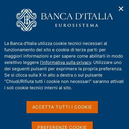
✕
H
A
o
C
p
m
e
r
e
r
i
p
c
Home
/
Compiti
/
m
a
a
Tutela della clientela ed educazione finanziaria
/
e
g
n
Avvisi e comunicazioni
/
I
La Banca d'Italia utilizza cookie tecnici necessari al
n
e
e
Domande e risposte sui pagamenti per gli acquisti on line di
n
funzionamento del sito e cookie di terze parti: per
u
l
beni o servizi
d
f
maggiori informazioni e per sapere come abilitarli in modo
i
s
o
selettivo leggere
l'informativa sulla privacy
. Utilizzare uno
n
i
Domande e risposte sui
r
dei seguenti pulsanti per esprimere la propria preferenza.
a
t
m
Se si clicca sulla X in alto a destra o sul pulsante
v
pagamenti per gli acquisti
o
i
a
“Chiudi/Rifiuta tutti i cookie non necessari” saranno attivati
on line di beni o servizi
g
t
i soli cookie tecnici interni al sito.
a
i
z
v
i
a
o
ACCETTA TUTTI I COOKIE
n
s
Condividi
S
e
u
t
i
a
PREFERENZE COOKIE