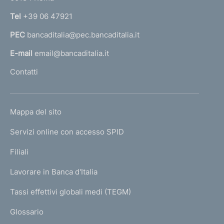
n
Tel
+39 06 47921
a
PEC
bancaditalia@pec.bancaditalia.it
a
l
E-mail
email@bancaditalia.it
l
Contatti
'
h
o
L
Mappa del sito
m
I
e
Servizi online con accesso SPID
N
p
K
Filiali
a
U
g
Lavorare in Banca d'Italia
T
e
I
Tassi effettivi globali medi (TEGM)
)
L
Glossario
I