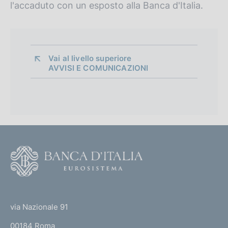
l'accaduto con un esposto alla Banca d'Italia.
Vai al livello superiore 
AVVISI E COMUNICAZIONI
F
o
o
(
t
t
e
via Nazionale 91
o
r
00184 Roma
r