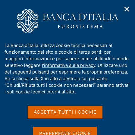
✕
H
A
o
C
p
m
e
r
e
r
i
p
c
Home
/
Compiti
/
m
a
a
Tutela della clientela ed educazione finanziaria
/
e
g
n
Avvisi e comunicazioni
I
La Banca d'Italia utilizza cookie tecnici necessari al
n
e
e
n
funzionamento del sito e cookie di terze parti: per
u
l
Comunicazione in materia
d
f
maggiori informazioni e per sapere come abilitarli in modo
i
s
o
selettivo leggere
l'informativa sulla privacy
. Utilizzare uno
di disconoscimenti di
n
i
r
dei seguenti pulsanti per esprimere la propria preferenza.
a
t
operazioni di pagamento
m
Se si clicca sulla X in alto a destra o sul pulsante
v
o
i
a
“Chiudi/Rifiuta tutti i cookie non necessari” saranno attivati
non autorizzate
g
t
i soli cookie tecnici interni al sito.
a
i
z
v
i
a
o
ACCETTA TUTTI I COOKIE
Condividi
n
s
S
e
u
t
a
i
PREFERENZE COOKIE