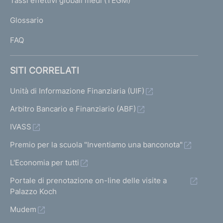
Tassi effettivi globali medi (TEGM)
)
L
Glossario
I
FAQ
SITI CORRELATI
Unità di Informazione Finanziaria (UIF)
Arbitro Bancario e Finanziario (ABF)
IVASS
Premio per la scuola "Inventiamo una banconota"
L'Economia per tutti
Portale di prenotazione on-line delle visite a
Palazzo Koch
Mudem