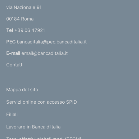
i
t
e
via Nazionale 91
o
r
m
00184 Roma
r
e
n
Tel
+39 06 47921
a
n
PEC
bancaditalia@pec.bancaditalia.it
a
t
l
E-mail
email@bancaditalia.it
o
l
Contatti
'
h
o
L
Mappa del sito
m
I
e
Servizi online con accesso SPID
N
p
K
Filiali
a
U
g
Lavorare in Banca d'Italia
T
e
I