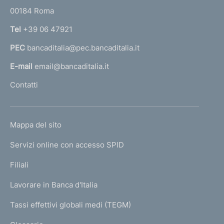
r
t
00184 Roma
r
n
o
Tel
+39 06 47921
a
PEC
bancaditalia@pec.bancaditalia.it
a
l
E-mail
email@bancaditalia.it
l
Contatti
'
h
o
L
Mappa del sito
m
I
e
Servizi online con accesso SPID
N
p
K
Filiali
a
U
g
Lavorare in Banca d'Italia
T
e
I
Tassi effettivi globali medi (TEGM)
)
L