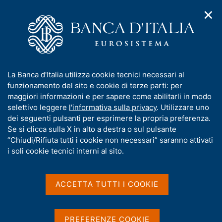
✕
H
A
o
C
p
m
e
r
e
r
i
p
c
Home
/
Compiti
/
m
a
a
Tutela della clientela ed educazione finanziaria
/
e
g
n
Avvisi e comunicazioni
I
La Banca d'Italia utilizza cookie tecnici necessari al
n
e
e
n
funzionamento del sito e cookie di terze parti: per
u
l
Operazioni di
d
f
maggiori informazioni e per sapere come abilitarli in modo
i
s
o
selettivo leggere
l'informativa sulla privacy
. Utilizzare uno
finanziamento contro
n
i
r
dei seguenti pulsanti per esprimere la propria preferenza.
a
t
cessione del quinto o della
m
Se si clicca sulla X in alto a destra o sul pulsante
v
o
i
a
“Chiudi/Rifiuta tutti i cookie non necessari” saranno attivati
pensione. Profili di
g
t
i soli cookie tecnici interni al sito.
a
rischiosità e linee di
i
z
v
i
vigilanza
a
o
ACCETTA TUTTI I COOKIE
n
s
e
u
i
PREFERENZE COOKIE