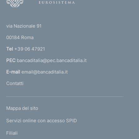
o
m
:
e
e
n
o
:
:
e
:
e
(
t
:
:
:
t
n
e
via Nazionale 91
:
o
r
t
00184 Roma
r
o
n
Tel
+39 06 47921
a
PEC
bancaditalia@pec.bancaditalia.it
a
l
E-mail
email@bancaditalia.it
l
Contatti
'
h
o
L
Mappa del sito
m
I
e
Servizi online con accesso SPID
N
p
K
Filiali
a