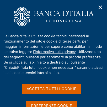
✕
H
A
o
C
p
m
e
r
e
r
i
p
c
Home
/
Compiti
/
Supervisione e normativa antiriciclaggio
/
m
a
a
Normativa
/
Archivio norme
/
e
g
n
Disposizioni in materia di organizzazione, procedure e controlli
I
La Banca d'Italia utilizza cookie tecnici necessari al
n
e
e
interni in materia antiriciclaggio
n
funzionamento del sito e cookie di terze parti: per
u
l
d
f
maggiori informazioni e per sapere come abilitarli in modo
i
s
Disposizioni in materia di
o
selettivo leggere
l'informativa sulla privacy
. Utilizzare uno
n
i
r
dei seguenti pulsanti per esprimere la propria preferenza.
organizzazione,
a
t
m
Se si clicca sulla X in alto a destra o sul pulsante
v
o
procedure e controlli
i
a
“Chiudi/Rifiuta tutti i cookie non necessari” saranno attivati
g
t
i soli cookie tecnici interni al sito.
interni in materia
a
i
z
antiriciclaggio
v
i
a
o
ACCETTA TUTTI I COOKIE
n
s
D
23 giugno 2026
volti a prevenire l'utilizzo degli intermediari a
e
u
a
(in corso di pubblicazione sulla Gazzetta
fini di riciclaggio e di finanziamento del
i
PREFERENZE COOKIE
Ufficiale)
t