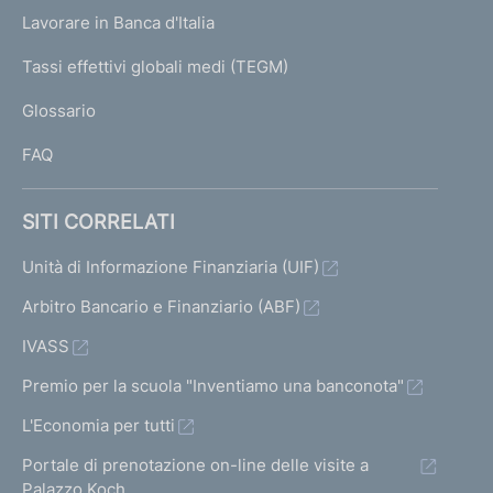
U
g
Lavorare in Banca d'Italia
T
e
I
Tassi effettivi globali medi (TEGM)
)
L
Glossario
I
FAQ
SITI CORRELATI
Unità di Informazione Finanziaria (UIF)
Arbitro Bancario e Finanziario (ABF)
IVASS
Premio per la scuola "Inventiamo una banconota"
L'Economia per tutti
Portale di prenotazione on-line delle visite a
Palazzo Koch