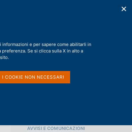
✕
cazioni
Statistiche
Media
|
IT
C
e
r
c
a
i informazioni e per sapere come abilitarli in
n
preferenza. Se si clicca sulla X in alto a
e
Condividi
l
sito.
s
i
S
t
I I COOKIE NON NECESSARI
t
o
a
m
p
a
l
a
p
Vai al livello superiore 
a
AVVISI E COMUNICAZIONI