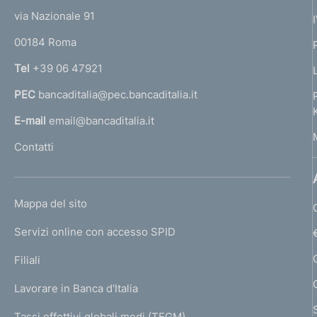
t
e
:
o
via Nazionale 91
o
r
00184 Roma
r
f
n
Tel
+39 06 47921
o
a
PEC
bancaditalia@pec.bancaditalia.it
a
n
l
E-mail
email@bancaditalia.it
d
l
Contatti
'
i
h
m
o
L
Mappa del sito
m
e
I
e
Servizi online con accesso SPID
N
n
p
K
Filiali
a
t
U
g
Lavorare in Banca d'Italia
T
o
e
I
Tassi effettivi globali medi (TEGM)